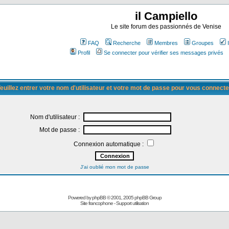
il Campiello
Le site forum des passionnés de Venise
FAQ
Recherche
Membres
Groupes
Profil
Se connecter pour vérifier ses messages privés
euillez entrer votre nom d'utilisateur et votre mot de passe pour vous connecte
Nom d'utilisateur :
Mot de passe :
Connexion automatique :
J'ai oublié mon mot de passe
Powered by
phpBB
© 2001, 2005 phpBB Group
Site francophone
-
Support utilisation