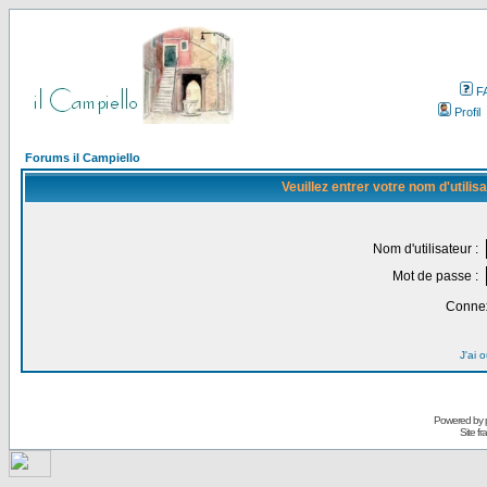
F
Profil
Forums il Campiello
Veuillez entrer votre nom d'utili
Nom d'utilisateur :
Mot de passe :
Connex
J'ai 
Powered by
Site f