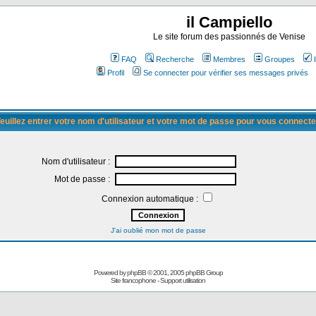
il Campiello
Le site forum des passionnés de Venise
FAQ
Recherche
Membres
Groupes
Profil
Se connecter pour vérifier ses messages privés
euillez entrer votre nom d'utilisateur et votre mot de passe pour vous connecte
Nom d'utilisateur :
Mot de passe :
Connexion automatique :
J'ai oublié mon mot de passe
Powered by
phpBB
© 2001, 2005 phpBB Group
Site francophone
-
Support utilisation