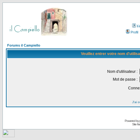
F
Profil
Forums il Campiello
Veuillez entrer votre nom d'utili
Nom d'utilisateur :
Mot de passe :
Connex
J'ai 
Powered by
Site f