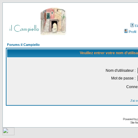
F
Profil
Forums il Campiello
Veuillez entrer votre nom d'utili
Nom d'utilisateur :
Mot de passe :
Connex
J'ai 
Powered by
Site f