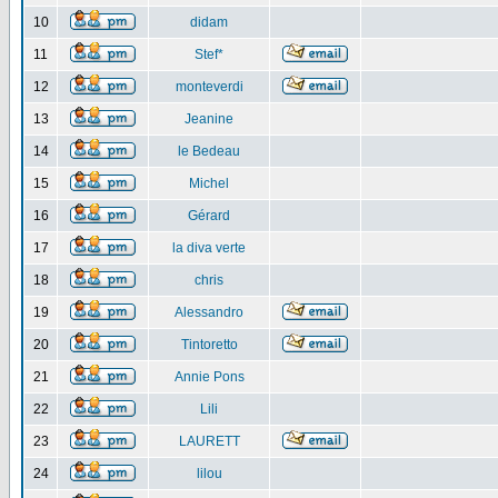
10
didam
11
Stef*
12
monteverdi
13
Jeanine
14
le Bedeau
15
Michel
16
Gérard
17
la diva verte
18
chris
19
Alessandro
20
Tintoretto
21
Annie Pons
22
Lili
23
LAURETT
24
lilou