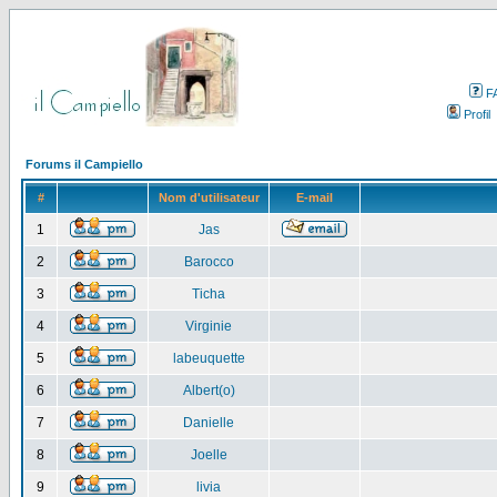
F
Profil
Forums il Campiello
#
Nom d'utilisateur
E-mail
1
Jas
2
Barocco
3
Ticha
4
Virginie
5
labeuquette
6
Albert(o)
7
Danielle
8
Joelle
9
livia