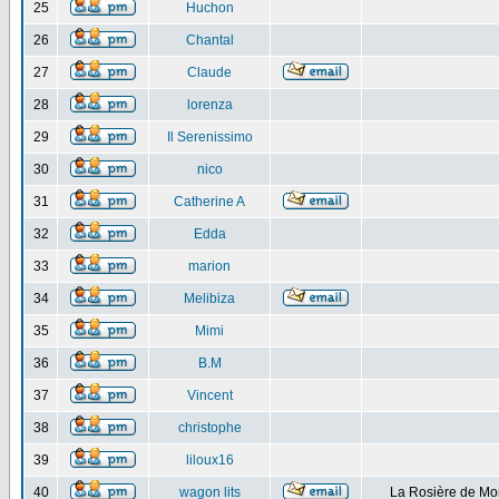
25
Huchon
26
Chantal
27
Claude
28
lorenza
29
Il Serenissimo
30
nico
31
Catherine A
32
Edda
33
marion
34
Melibiza
35
Mimi
36
B.M
37
Vincent
38
christophe
39
liloux16
40
wagon lits
La Rosière de Mo