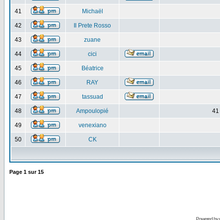
41
Michaël
42
Il Prete Rosso
43
zuane
44
cici
45
Béatrice
46
RAY
47
tassuad
48
Ampoulopié
41
49
venexiano
50
CK
Page
1
sur
15
Powered by