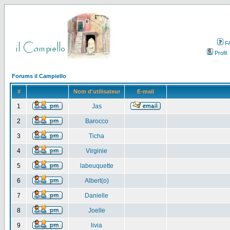
F
Profil
Forums il Campiello
#
Nom d'utilisateur
E-mail
1
Jas
2
Barocco
3
Ticha
4
Virginie
5
labeuquette
6
Albert(o)
7
Danielle
8
Joelle
9
livia