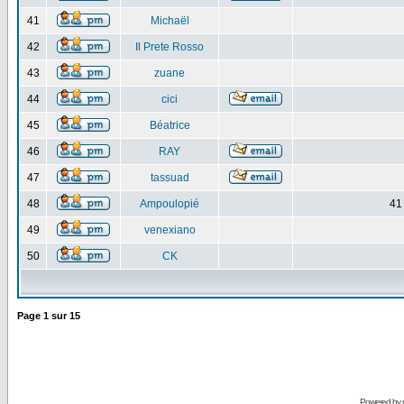
41
Michaël
42
Il Prete Rosso
43
zuane
44
cici
45
Béatrice
46
RAY
47
tassuad
48
Ampoulopié
41
49
venexiano
50
CK
Page
1
sur
15
Powered by