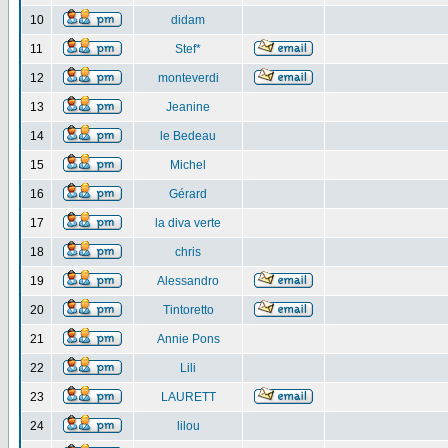
10
didam
11
Stef*
12
monteverdi
13
Jeanine
14
le Bedeau
15
Michel
16
Gérard
17
la diva verte
18
chris
19
Alessandro
20
Tintoretto
21
Annie Pons
22
Lili
23
LAURETT
24
lilou