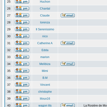
25
Huchon
26
Chantal
27
Claude
28
lorenza
29
Il Serenissimo
30
nico
31
Catherine A
32
Edda
33
marion
34
Melibiza
35
Mimi
36
B.M
37
Vincent
38
christophe
39
liloux16
40
wagon lits
La Rosière de Mo