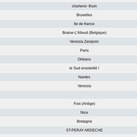
charleroi- thuin
Bruxelles
Ile de france
Braine-L'Alleud (Belgique)
Venezia Zanipolo
Paris
Orléans
le Sud ensoleillé !
Nantes
Venezia
Foix (Ariège)
Nice
Bretagne
ST-PERAY ARDECHE