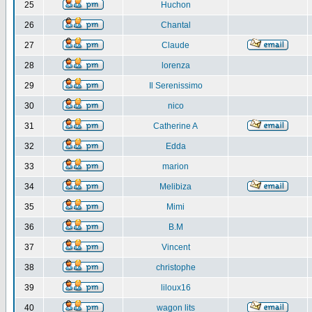
25
Huchon
26
Chantal
27
Claude
28
lorenza
29
Il Serenissimo
30
nico
31
Catherine A
32
Edda
33
marion
34
Melibiza
35
Mimi
36
B.M
37
Vincent
38
christophe
39
liloux16
40
wagon lits