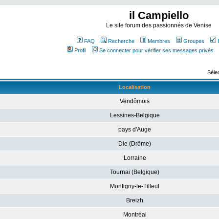
il Campiello
Le site forum des passionnés de Venise
FAQ
Recherche
Membres
Groupes
Profil
Se connecter pour vérifier ses messages privés
Sélec
Localisation
Vendômois
Lessines-Belgique
pays d'Auge
Die (Drôme)
Lorraine
Tournai (Belgique)
Montigny-le-Tilleul
Breizh
Montréal