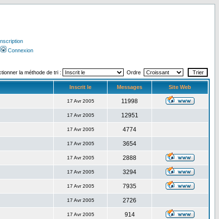
Inscription
Connexion
tionner la méthode de tri :
Ordre
Inscrit le
Messages
Site Web
11998
17 Avr 2005
12951
17 Avr 2005
4774
17 Avr 2005
3654
17 Avr 2005
2888
17 Avr 2005
3294
17 Avr 2005
7935
17 Avr 2005
2726
17 Avr 2005
914
17 Avr 2005