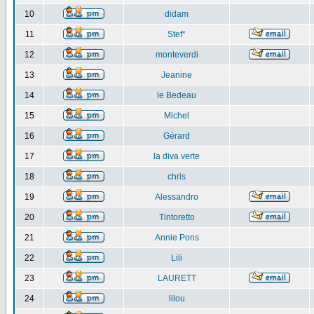
10
didam
11
Stef*
12
monteverdi
13
Jeanine
14
le Bedeau
15
Michel
16
Gérard
17
la diva verte
18
chris
19
Alessandro
20
Tintoretto
21
Annie Pons
22
Lili
23
LAURETT
24
lilou