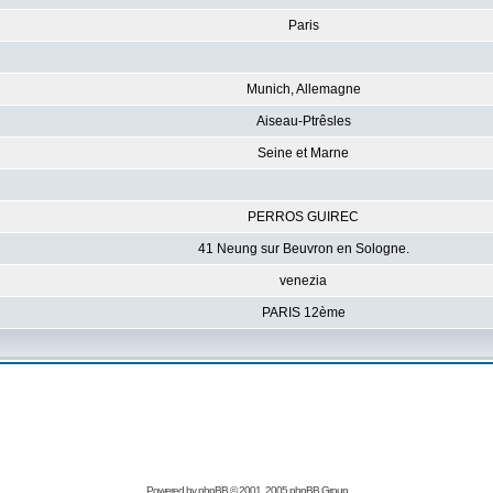
Paris
Munich, Allemagne
Aiseau-Ptrêsles
Seine et Marne
PERROS GUIREC
41 Neung sur Beuvron en Sologne.
venezia
PARIS 12ème
Powered by
phpBB
© 2001, 2005 phpBB Group