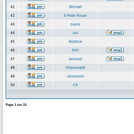
41
Michaël
42
Il Prete Rosso
43
zuane
44
cici
45
Béatrice
46
RAY
47
tassuad
48
Ampoulopié
49
venexiano
50
CK
Page
1
sur
15