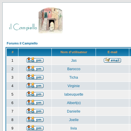
Forums il Campiello
#
Nom d'utilisateur
E-mail
1
Jas
2
Barocco
3
Ticha
4
Virginie
5
labeuquette
6
Albert(o)
7
Danielle
8
Joelle
9
livia