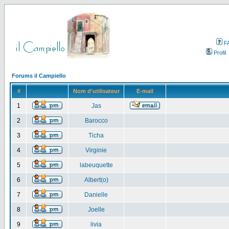
F
Profil
Forums il Campiello
#
Nom d'utilisateur
E-mail
1
Jas
2
Barocco
3
Ticha
4
Virginie
5
labeuquette
6
Albert(o)
7
Danielle
8
Joelle
9
livia