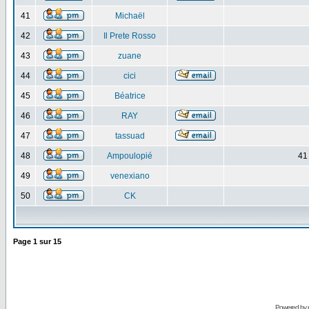
41
Michaël
42
Il Prete Rosso
43
zuane
44
cici
45
Béatrice
46
RAY
47
tassuad
48
Ampoulopié
41
49
venexiano
50
CK
Page
1
sur
15
Powered by