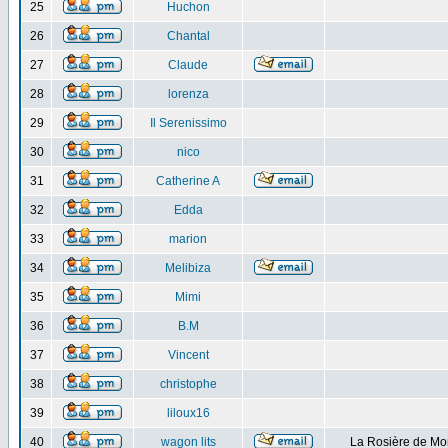
25
Huchon
26
Chantal
27
Claude
28
lorenza
29
Il Serenissimo
30
nico
31
Catherine A
32
Edda
33
marion
34
Melibiza
35
Mimi
36
B.M
37
Vincent
38
christophe
39
liloux16
40
wagon lits
La Rosière de Mo