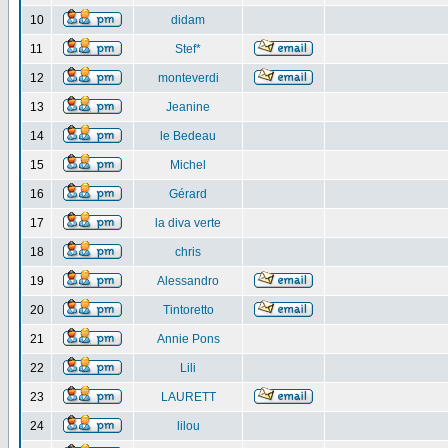
10
didam
11
Stef*
12
monteverdi
13
Jeanine
14
le Bedeau
15
Michel
16
Gérard
17
la diva verte
18
chris
19
Alessandro
20
Tintoretto
21
Annie Pons
22
Lili
23
LAURETT
24
lilou