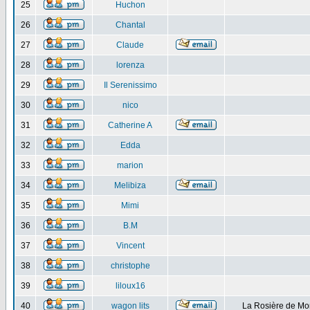
25
Huchon
26
Chantal
27
Claude
28
lorenza
29
Il Serenissimo
30
nico
31
Catherine A
32
Edda
33
marion
34
Melibiza
35
Mimi
36
B.M
37
Vincent
38
christophe
39
liloux16
40
wagon lits
La Rosière de Mo