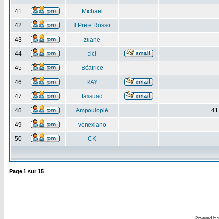
41
Michaël
42
Il Prete Rosso
43
zuane
44
cici
45
Béatrice
46
RAY
47
tassuad
48
Ampoulopié
41
49
venexiano
50
CK
Page
1
sur
15
Powered by