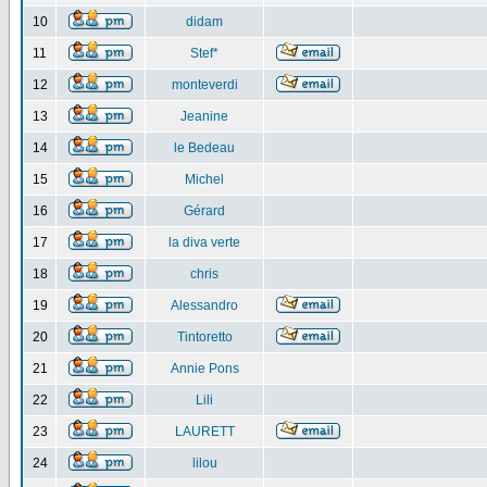
10
didam
11
Stef*
12
monteverdi
13
Jeanine
14
le Bedeau
15
Michel
16
Gérard
17
la diva verte
18
chris
19
Alessandro
20
Tintoretto
21
Annie Pons
22
Lili
23
LAURETT
24
lilou