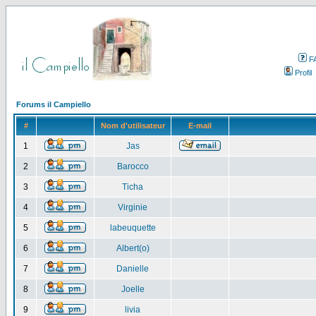
F
Profil
Forums il Campiello
#
Nom d'utilisateur
E-mail
1
Jas
2
Barocco
3
Ticha
4
Virginie
5
labeuquette
6
Albert(o)
7
Danielle
8
Joelle
9
livia