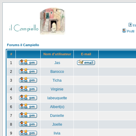
F
Profil
Forums il Campiello
#
Nom d'utilisateur
E-mail
1
Jas
2
Barocco
3
Ticha
4
Virginie
5
labeuquette
6
Albert(o)
7
Danielle
8
Joelle
9
livia