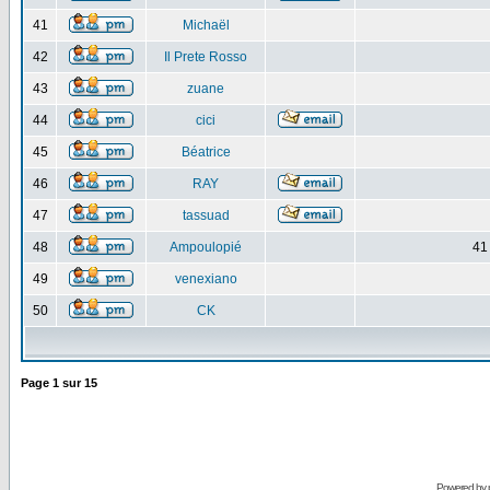
41
Michaël
42
Il Prete Rosso
43
zuane
44
cici
45
Béatrice
46
RAY
47
tassuad
48
Ampoulopié
41
49
venexiano
50
CK
Page
1
sur
15
Powered by