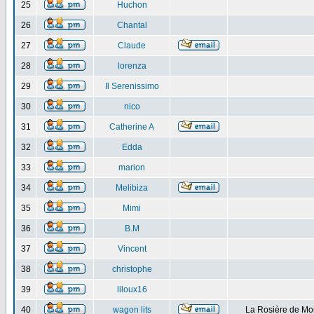
25
Huchon
26
Chantal
27
Claude
28
lorenza
29
Il Serenissimo
30
nico
31
Catherine A
32
Edda
33
marion
34
Melibiza
35
Mimi
36
B.M
37
Vincent
38
christophe
39
liloux16
40
wagon lits
La Rosière de Mo