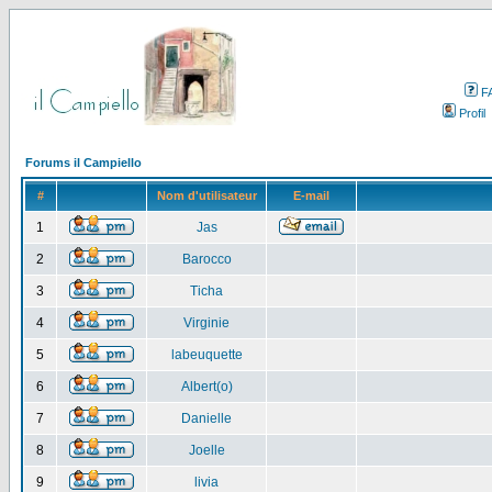
F
Profil
Forums il Campiello
#
Nom d'utilisateur
E-mail
1
Jas
2
Barocco
3
Ticha
4
Virginie
5
labeuquette
6
Albert(o)
7
Danielle
8
Joelle
9
livia