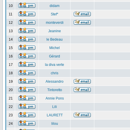
10
didam
11
Stef*
12
monteverdi
13
Jeanine
14
le Bedeau
15
Michel
16
Gérard
17
la diva verte
18
chris
19
Alessandro
20
Tintoretto
21
Annie Pons
22
Lili
23
LAURETT
24
lilou