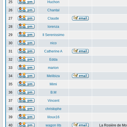
25
Huchon
26
Chantal
27
Claude
28
lorenza
29
Il Serenissimo
30
nico
31
Catherine A
32
Edda
33
marion
34
Melibiza
35
Mimi
36
B.M
37
Vincent
38
christophe
39
liloux16
40
wagon lits
La Rosière de Mo