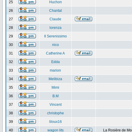
25
Huchon
26
Chantal
27
Claude
28
lorenza
29
Il Serenissimo
30
nico
31
Catherine A
32
Edda
33
marion
34
Melibiza
35
Mimi
36
B.M
37
Vincent
38
christophe
39
liloux16
40
wagon lits
La Rosière de Mo