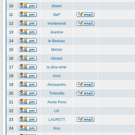
10
didam
11
Stef*
12
monteverdi
13
Jeanine
14
le Bedeau
15
Michel
16
Gérard
17
la diva verte
18
chris
19
Alessandro
20
Tintoretto
21
Annie Pons
22
Lili
23
LAURETT
24
lilou