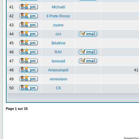
41
Michaël
42
Il Prete Rosso
43
zuane
44
cici
45
Béatrice
46
RAY
47
tassuad
48
Ampoulopié
41
49
venexiano
50
CK
Page
1
sur
15
Powered by