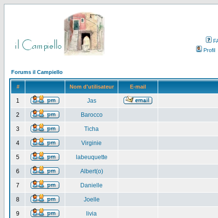
F
Profil
Forums il Campiello
#
Nom d'utilisateur
E-mail
1
Jas
2
Barocco
3
Ticha
4
Virginie
5
labeuquette
6
Albert(o)
7
Danielle
8
Joelle
9
livia