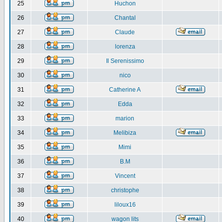
25
Huchon
26
Chantal
27
Claude
28
lorenza
29
Il Serenissimo
30
nico
31
Catherine A
32
Edda
33
marion
34
Melibiza
35
Mimi
36
B.M
37
Vincent
38
christophe
39
liloux16
40
wagon lits