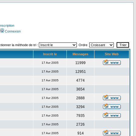
Inscription
Connexion
tionner la méthode de tri :
Ordre
Inscrit le
Messages
Site Web
11999
17 Avr 2005
12951
17 Avr 2005
4774
17 Avr 2005
3654
17 Avr 2005
2888
17 Avr 2005
3294
17 Avr 2005
7935
17 Avr 2005
2726
17 Avr 2005
914
17 Avr 2005