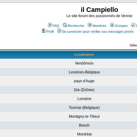
il Campiello
Le site forum des passionnés de Venise
FAQ
Recherche
Membres
Groupes
Profil
Se connecter pour vérifier ses messages privés
Sélec
Localisation
Vendômois
Lessines-Belgique
pays d'Auge
Die (Drôme)
Lorraine
Tournai (Belgique)
Montigny-le-Tilleul
Breizh
Montréal