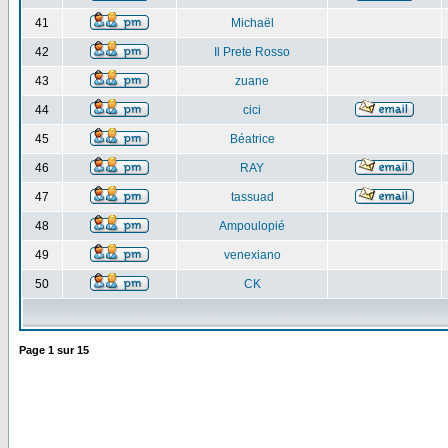
41
Michaël
42
Il Prete Rosso
43
zuane
44
cici
45
Béatrice
46
RAY
47
tassuad
48
Ampoulopié
49
venexiano
50
CK
Page
1
sur
15