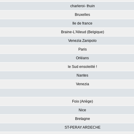
charleroi- thuin
Bruxelles
Ile de france
Braine-L'Alleud (Belgique)
Venezia Zanipolo
Paris
Orléans
le Sud ensoleillé !
Nantes
Venezia
Foix (Ariège)
Nice
Bretagne
ST-PERAY ARDECHE