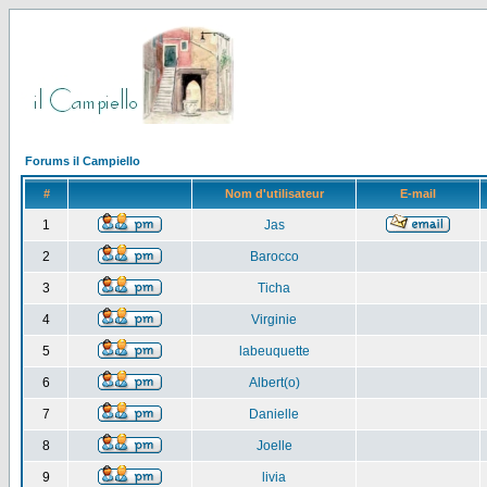
Forums il Campiello
#
Nom d'utilisateur
E-mail
1
Jas
2
Barocco
3
Ticha
4
Virginie
5
labeuquette
6
Albert(o)
7
Danielle
8
Joelle
9
livia