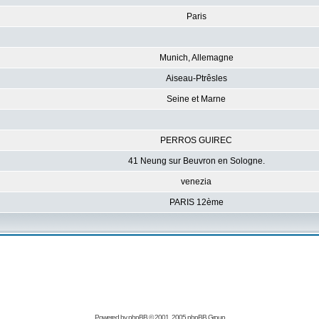
Paris
Munich, Allemagne
Aiseau-Ptrêsles
Seine et Marne
PERROS GUIREC
41 Neung sur Beuvron en Sologne.
venezia
PARIS 12ème
Powered by
phpBB
© 2001, 2005 phpBB Group