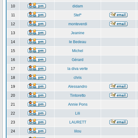
10
didam
11
Stef*
12
monteverdi
13
Jeanine
14
le Bedeau
15
Michel
16
Gérard
17
la diva verte
18
chris
19
Alessandro
20
Tintoretto
21
Annie Pons
22
Lili
23
LAURETT
24
lilou