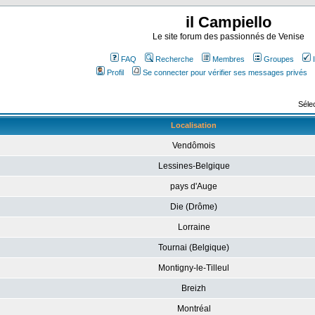
il Campiello
Le site forum des passionnés de Venise
FAQ
Recherche
Membres
Groupes
Profil
Se connecter pour vérifier ses messages privés
Sélec
Localisation
Vendômois
Lessines-Belgique
pays d'Auge
Die (Drôme)
Lorraine
Tournai (Belgique)
Montigny-le-Tilleul
Breizh
Montréal