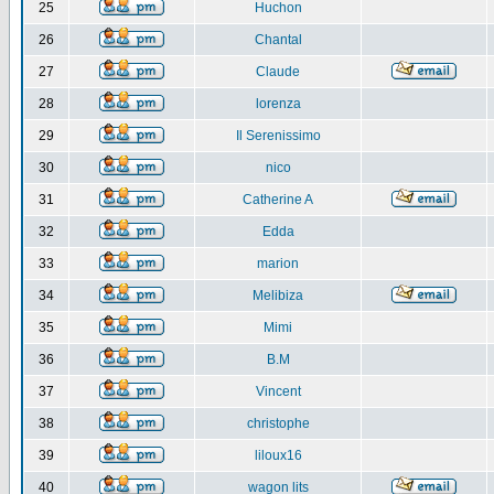
25
Huchon
26
Chantal
27
Claude
28
lorenza
29
Il Serenissimo
30
nico
31
Catherine A
32
Edda
33
marion
34
Melibiza
35
Mimi
36
B.M
37
Vincent
38
christophe
39
liloux16
40
wagon lits