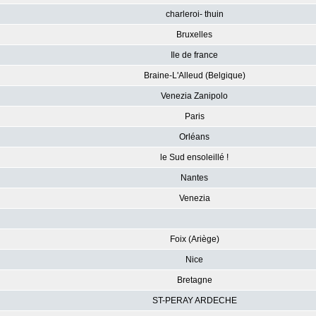
charleroi- thuin
Bruxelles
Ile de france
Braine-L'Alleud (Belgique)
Venezia Zanipolo
Paris
Orléans
le Sud ensoleillé !
Nantes
Venezia
Foix (Ariège)
Nice
Bretagne
ST-PERAY ARDECHE