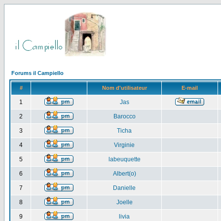
Forums il Campiello
#
Nom d'utilisateur
E-mail
1
Jas
2
Barocco
3
Ticha
4
Virginie
5
labeuquette
6
Albert(o)
7
Danielle
8
Joelle
9
livia