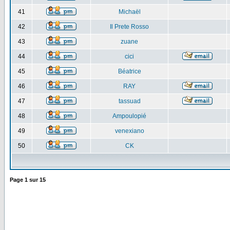
41
Michaël
42
Il Prete Rosso
43
zuane
44
cici
45
Béatrice
46
RAY
47
tassuad
48
Ampoulopié
49
venexiano
50
CK
Page
1
sur
15