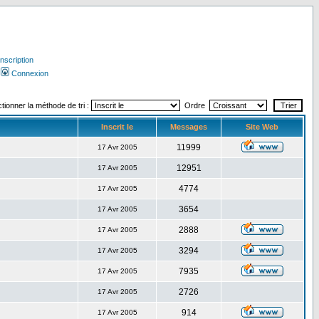
Inscription
Connexion
tionner la méthode de tri :
Ordre
Inscrit le
Messages
Site Web
11999
17 Avr 2005
12951
17 Avr 2005
4774
17 Avr 2005
3654
17 Avr 2005
2888
17 Avr 2005
3294
17 Avr 2005
7935
17 Avr 2005
2726
17 Avr 2005
914
17 Avr 2005