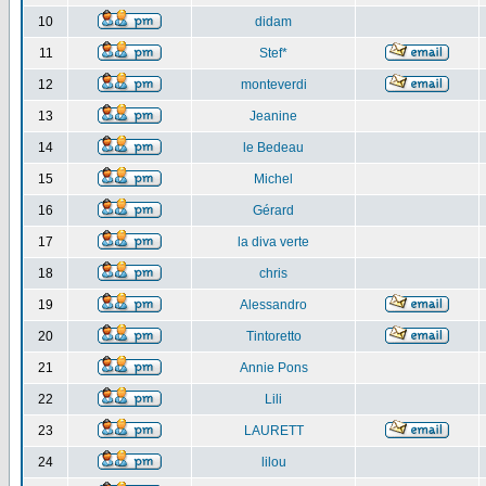
10
didam
11
Stef*
12
monteverdi
13
Jeanine
14
le Bedeau
15
Michel
16
Gérard
17
la diva verte
18
chris
19
Alessandro
20
Tintoretto
21
Annie Pons
22
Lili
23
LAURETT
24
lilou