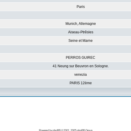
Paris
Munich, Allemagne
Aiseau-Ptrêsles
Seine et Marne
PERROS GUIREC
41 Neung sur Beuvron en Sologne.
venezia
PARIS 12ème
Powered by
phpBB
© 2001, 2005 phpBB Group