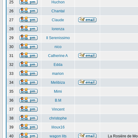
25
Huchon
26
Chantal
27
Claude
28
lorenza
29
Il Serenissimo
30
nico
31
Catherine A
32
Edda
33
marion
34
Melibiza
35
Mimi
36
B.M
37
Vincent
38
christophe
39
liloux16
40
wagon lits
La Rosière de Mo