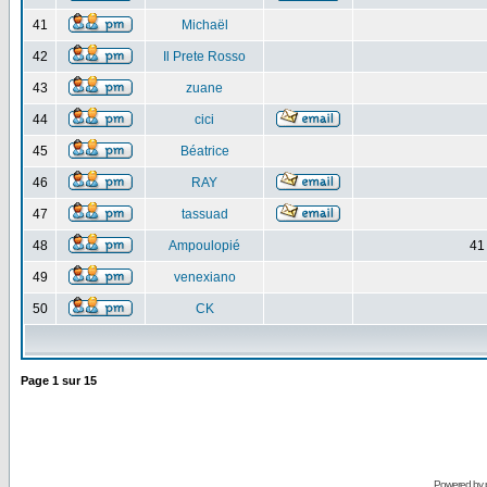
41
Michaël
42
Il Prete Rosso
43
zuane
44
cici
45
Béatrice
46
RAY
47
tassuad
48
Ampoulopié
41
49
venexiano
50
CK
Page
1
sur
15
Powered by