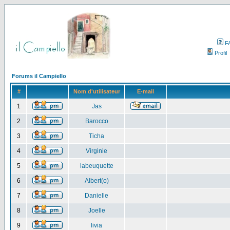
F
Profil
Forums il Campiello
#
Nom d'utilisateur
E-mail
1
Jas
2
Barocco
3
Ticha
4
Virginie
5
labeuquette
6
Albert(o)
7
Danielle
8
Joelle
9
livia