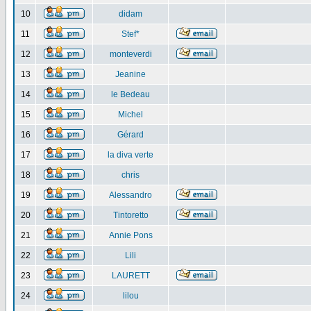
10
didam
11
Stef*
12
monteverdi
13
Jeanine
14
le Bedeau
15
Michel
16
Gérard
17
la diva verte
18
chris
19
Alessandro
20
Tintoretto
21
Annie Pons
22
Lili
23
LAURETT
24
lilou