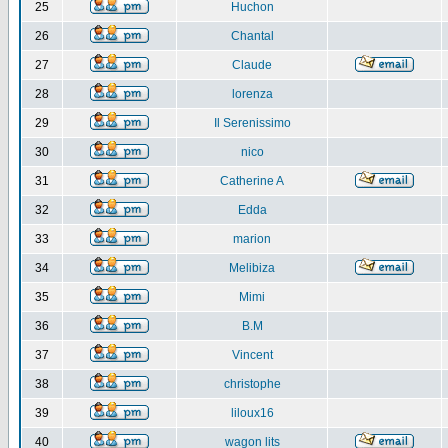
25
Huchon
26
Chantal
27
Claude
28
lorenza
29
Il Serenissimo
30
nico
31
Catherine A
32
Edda
33
marion
34
Melibiza
35
Mimi
36
B.M
37
Vincent
38
christophe
39
liloux16
40
wagon lits