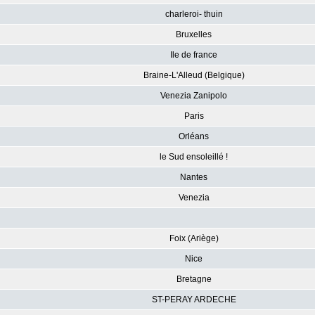
charleroi- thuin
Bruxelles
Ile de france
Braine-L'Alleud (Belgique)
Venezia Zanipolo
Paris
Orléans
le Sud ensoleillé !
Nantes
Venezia
Foix (Ariège)
Nice
Bretagne
ST-PERAY ARDECHE