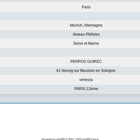
Paris
Munich, Allemagne
Aiseau-Ptrêsles
Seine et Marne
PERROS GUIREC
41 Neung sur Beuvron en Sologne.
venezia
PARIS 12ème
Powered by
phpBB
© 2001, 2005 phpBB Group