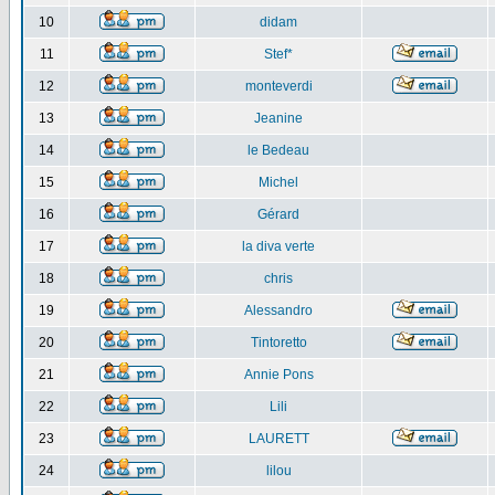
10
didam
11
Stef*
12
monteverdi
13
Jeanine
14
le Bedeau
15
Michel
16
Gérard
17
la diva verte
18
chris
19
Alessandro
20
Tintoretto
21
Annie Pons
22
Lili
23
LAURETT
24
lilou