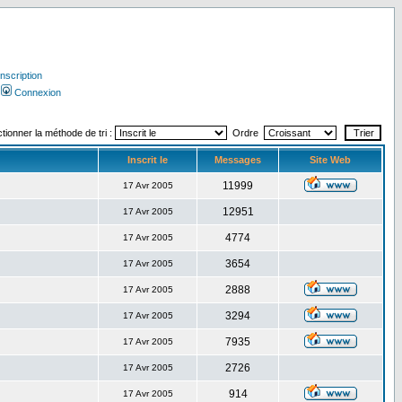
Inscription
Connexion
tionner la méthode de tri :
Ordre
Inscrit le
Messages
Site Web
11999
17 Avr 2005
12951
17 Avr 2005
4774
17 Avr 2005
3654
17 Avr 2005
2888
17 Avr 2005
3294
17 Avr 2005
7935
17 Avr 2005
2726
17 Avr 2005
914
17 Avr 2005