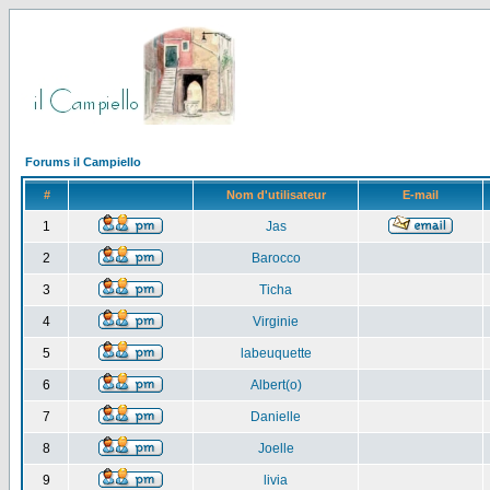
Forums il Campiello
#
Nom d'utilisateur
E-mail
1
Jas
2
Barocco
3
Ticha
4
Virginie
5
labeuquette
6
Albert(o)
7
Danielle
8
Joelle
9
livia