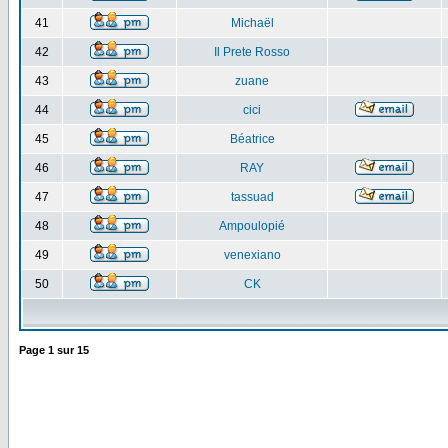
41
Michaël
42
Il Prete Rosso
43
zuane
44
cici
45
Béatrice
46
RAY
47
tassuad
48
Ampoulopié
49
venexiano
50
CK
Page
1
sur
15