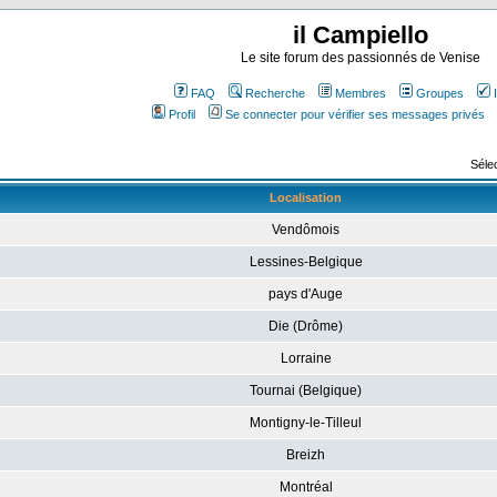
il Campiello
Le site forum des passionnés de Venise
FAQ
Recherche
Membres
Groupes
Profil
Se connecter pour vérifier ses messages privés
Sélec
Localisation
Vendômois
Lessines-Belgique
pays d'Auge
Die (Drôme)
Lorraine
Tournai (Belgique)
Montigny-le-Tilleul
Breizh
Montréal