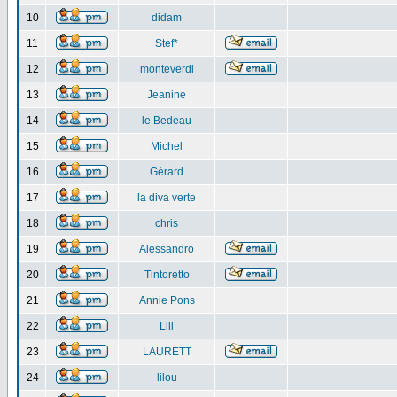
10
didam
11
Stef*
12
monteverdi
13
Jeanine
14
le Bedeau
15
Michel
16
Gérard
17
la diva verte
18
chris
19
Alessandro
20
Tintoretto
21
Annie Pons
22
Lili
23
LAURETT
24
lilou