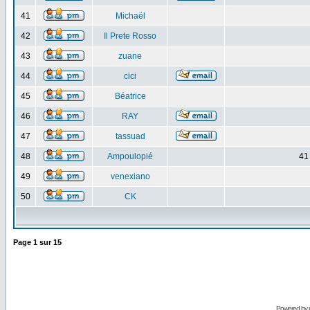
41
Michaël
42
Il Prete Rosso
43
zuane
44
cici
45
Béatrice
46
RAY
47
tassuad
48
Ampoulopié
41
49
venexiano
50
CK
Page
1
sur
15
Powered by