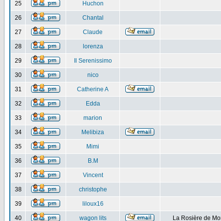
25
Huchon
26
Chantal
27
Claude
28
lorenza
29
Il Serenissimo
30
nico
31
Catherine A
32
Edda
33
marion
34
Melibiza
35
Mimi
36
B.M
37
Vincent
38
christophe
39
liloux16
40
wagon lits
La Rosière de Mo