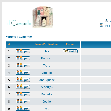
F
Profil
Forums il Campiello
#
Nom d'utilisateur
E-mail
1
Jas
2
Barocco
3
Ticha
4
Virginie
5
labeuquette
6
Albert(o)
7
Danielle
8
Joelle
9
livia