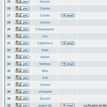
25
Huchon
26
Chantal
27
Claude
28
lorenza
29
Il Serenissimo
30
nico
31
Catherine A
32
Edda
33
marion
34
Melibiza
35
Mimi
36
B.M
37
Vincent
38
christophe
39
liloux16
40
wagon lits
La Rosière de Mo