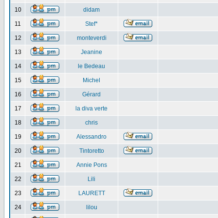
10
didam
11
Stef*
12
monteverdi
13
Jeanine
14
le Bedeau
15
Michel
16
Gérard
17
la diva verte
18
chris
19
Alessandro
20
Tintoretto
21
Annie Pons
22
Lili
23
LAURETT
24
lilou