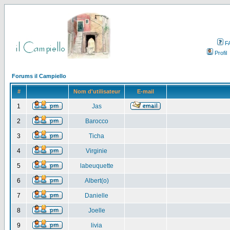
F
Profil
Forums il Campiello
#
Nom d'utilisateur
E-mail
1
Jas
2
Barocco
3
Ticha
4
Virginie
5
labeuquette
6
Albert(o)
7
Danielle
8
Joelle
9
livia