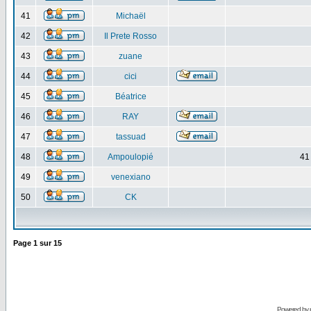
41
Michaël
42
Il Prete Rosso
43
zuane
44
cici
45
Béatrice
46
RAY
47
tassuad
48
Ampoulopié
41
49
venexiano
50
CK
Page
1
sur
15
Powered by