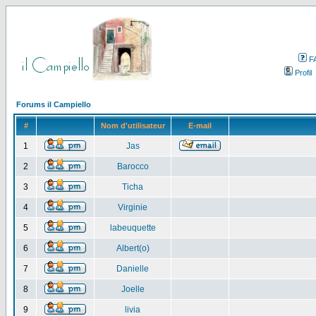
F
Profil
Forums il Campiello
#
Nom d'utilisateur
E-mail
1
Jas
2
Barocco
3
Ticha
4
Virginie
5
labeuquette
6
Albert(o)
7
Danielle
8
Joelle
9
livia