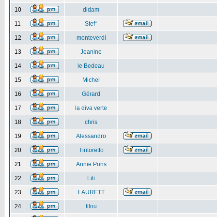
10
didam
11
Stef*
12
monteverdi
13
Jeanine
14
le Bedeau
15
Michel
16
Gérard
17
la diva verte
18
chris
19
Alessandro
20
Tintoretto
21
Annie Pons
22
Lili
23
LAURETT
24
lilou