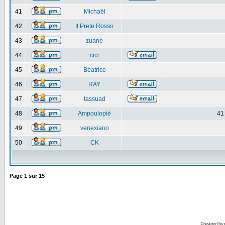
41
Michaël
42
Il Prete Rosso
43
zuane
44
cici
45
Béatrice
46
RAY
47
tassuad
48
Ampoulopié
41
49
venexiano
50
CK
Page
1
sur
15
Powered by