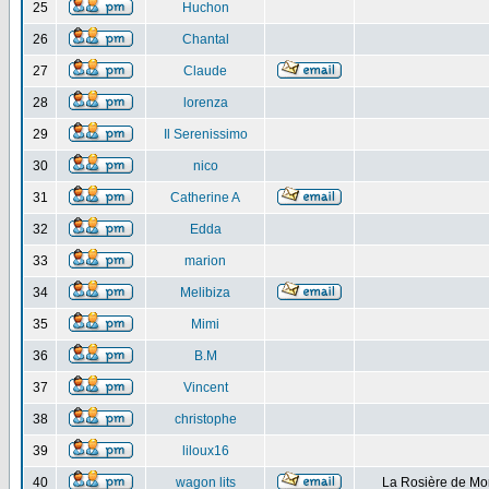
25
Huchon
26
Chantal
27
Claude
28
lorenza
29
Il Serenissimo
30
nico
31
Catherine A
32
Edda
33
marion
34
Melibiza
35
Mimi
36
B.M
37
Vincent
38
christophe
39
liloux16
40
wagon lits
La Rosière de Mo