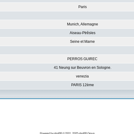
Paris
Munich, Allemagne
Aiseau-Ptrêsles
Seine et Marne
PERROS GUIREC
41 Neung sur Beuvron en Sologne.
venezia
PARIS 12ème
Powered by
phpBB
© 2001, 2005 phpBB Group