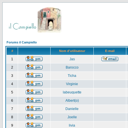
Forums il Campiello
#
Nom d'utilisateur
E-mail
1
Jas
2
Barocco
3
Ticha
4
Virginie
5
labeuquette
6
Albert(o)
7
Danielle
8
Joelle
9
livia