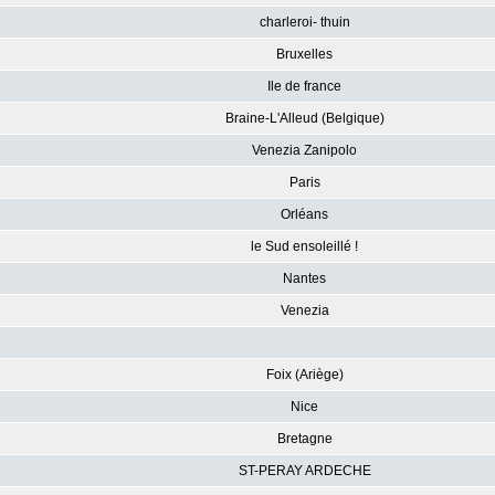
charleroi- thuin
Bruxelles
Ile de france
Braine-L'Alleud (Belgique)
Venezia Zanipolo
Paris
Orléans
le Sud ensoleillé !
Nantes
Venezia
Foix (Ariège)
Nice
Bretagne
ST-PERAY ARDECHE