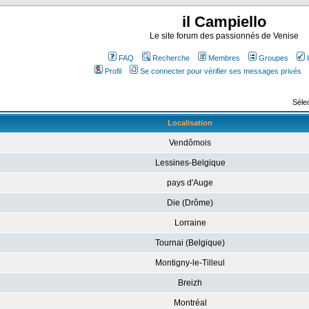
il Campiello
Le site forum des passionnés de Venise
FAQ
Recherche
Membres
Groupes
Profil
Se connecter pour vérifier ses messages privés
Sélec
Localisation
Vendômois
Lessines-Belgique
pays d'Auge
Die (Drôme)
Lorraine
Tournai (Belgique)
Montigny-le-Tilleul
Breizh
Montréal