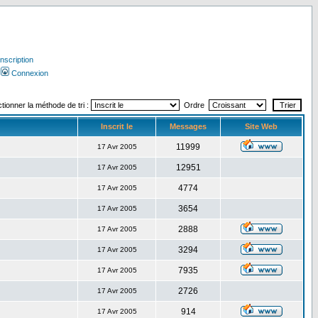
Inscription
Connexion
tionner la méthode de tri :
Ordre
Inscrit le
Messages
Site Web
11999
17 Avr 2005
12951
17 Avr 2005
4774
17 Avr 2005
3654
17 Avr 2005
2888
17 Avr 2005
3294
17 Avr 2005
7935
17 Avr 2005
2726
17 Avr 2005
914
17 Avr 2005