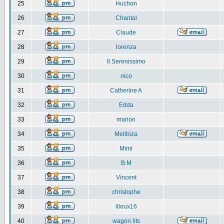
25
Huchon
26
Chantal
27
Claude
28
lorenza
29
Il Serenissimo
30
nico
31
Catherine A
32
Edda
33
marion
34
Melibiza
35
Mimi
36
B.M
37
Vincent
38
christophe
39
liloux16
40
wagon lits