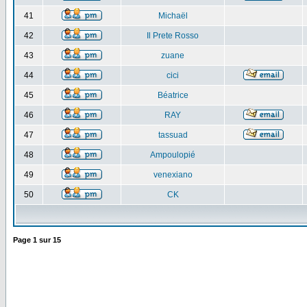
41
Michaël
42
Il Prete Rosso
43
zuane
44
cici
45
Béatrice
46
RAY
47
tassuad
48
Ampoulopié
49
venexiano
50
CK
Page
1
sur
15