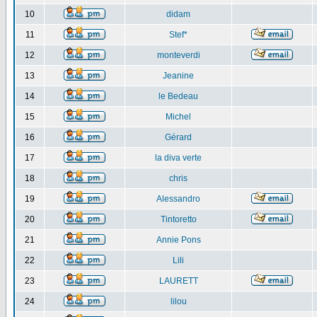
10
didam
11
Stef*
12
monteverdi
13
Jeanine
14
le Bedeau
15
Michel
16
Gérard
17
la diva verte
18
chris
19
Alessandro
20
Tintoretto
21
Annie Pons
22
Lili
23
LAURETT
24
lilou