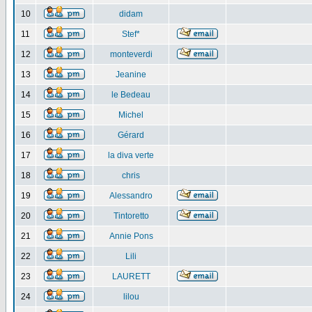
10
didam
11
Stef*
12
monteverdi
13
Jeanine
14
le Bedeau
15
Michel
16
Gérard
17
la diva verte
18
chris
19
Alessandro
20
Tintoretto
21
Annie Pons
22
Lili
23
LAURETT
24
lilou