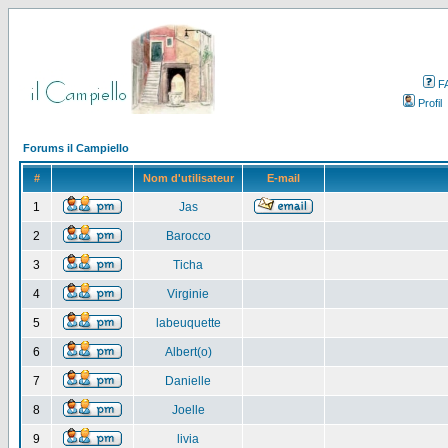
F
Profil
Forums il Campiello
#
Nom d'utilisateur
E-mail
1
Jas
2
Barocco
3
Ticha
4
Virginie
5
labeuquette
6
Albert(o)
7
Danielle
8
Joelle
9
livia