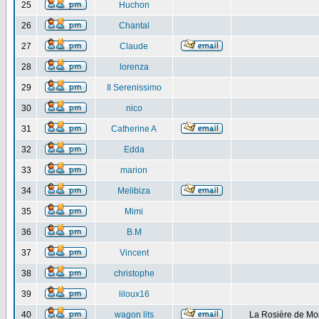
25
Huchon
26
Chantal
27
Claude
28
lorenza
29
Il Serenissimo
30
nico
31
Catherine A
32
Edda
33
marion
34
Melibiza
35
Mimi
36
B.M
37
Vincent
38
christophe
39
liloux16
40
wagon lits
La Rosière de Mo