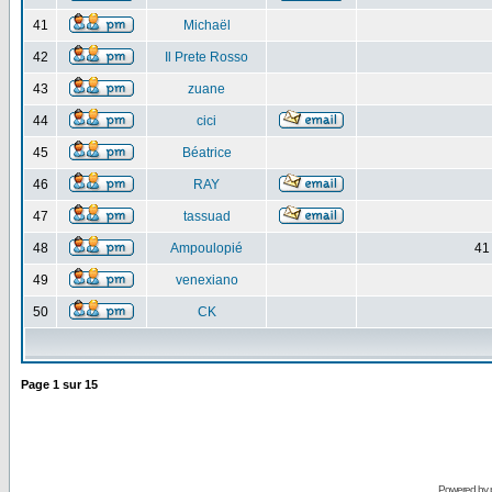
41
Michaël
42
Il Prete Rosso
43
zuane
44
cici
45
Béatrice
46
RAY
47
tassuad
48
Ampoulopié
41
49
venexiano
50
CK
Page
1
sur
15
Powered by