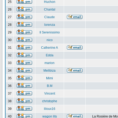
25
Huchon
26
Chantal
27
Claude
28
lorenza
29
Il Serenissimo
30
nico
31
Catherine A
32
Edda
33
marion
34
Melibiza
35
Mimi
36
B.M
37
Vincent
38
christophe
39
liloux16
40
wagon lits
La Rosière de Mo