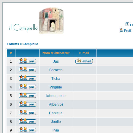
F
Profil
Forums il Campiello
#
Nom d'utilisateur
E-mail
1
Jas
2
Barocco
3
Ticha
4
Virginie
5
labeuquette
6
Albert(o)
7
Danielle
8
Joelle
9
livia