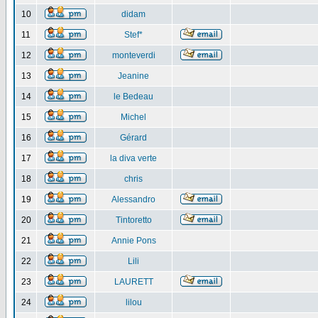
10
didam
11
Stef*
12
monteverdi
13
Jeanine
14
le Bedeau
15
Michel
16
Gérard
17
la diva verte
18
chris
19
Alessandro
20
Tintoretto
21
Annie Pons
22
Lili
23
LAURETT
24
lilou