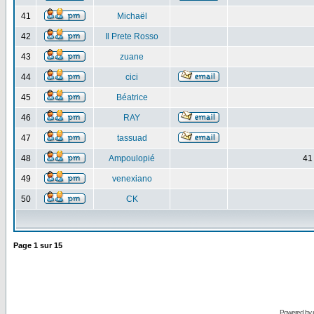
41
Michaël
42
Il Prete Rosso
43
zuane
44
cici
45
Béatrice
46
RAY
47
tassuad
48
Ampoulopié
41
49
venexiano
50
CK
Page
1
sur
15
Powered by