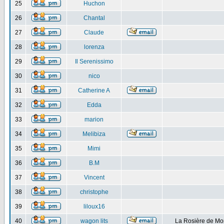
25
Huchon
26
Chantal
27
Claude
28
lorenza
29
Il Serenissimo
30
nico
31
Catherine A
32
Edda
33
marion
34
Melibiza
35
Mimi
36
B.M
37
Vincent
38
christophe
39
liloux16
40
wagon lits
La Rosière de Mo