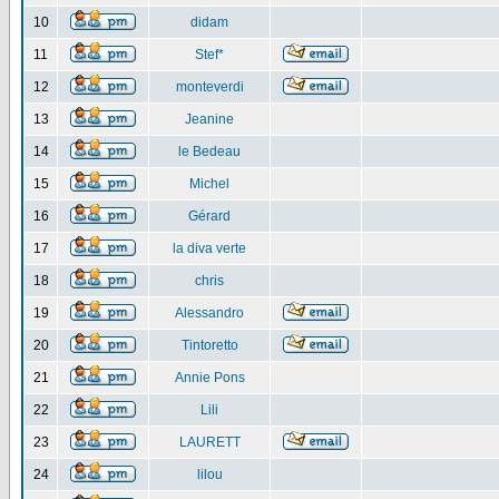
10
didam
11
Stef*
12
monteverdi
13
Jeanine
14
le Bedeau
15
Michel
16
Gérard
17
la diva verte
18
chris
19
Alessandro
20
Tintoretto
21
Annie Pons
22
Lili
23
LAURETT
24
lilou