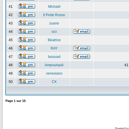
41
Michaël
42
Il Prete Rosso
43
zuane
44
cici
45
Béatrice
46
RAY
47
tassuad
48
Ampoulopié
41
49
venexiano
50
CK
Page
1
sur
15
Powered by