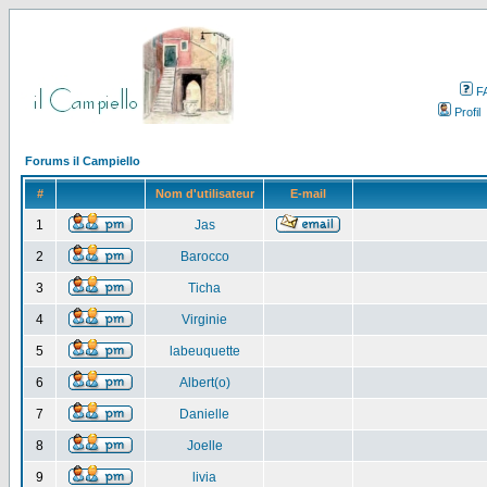
F
Profil
Forums il Campiello
#
Nom d'utilisateur
E-mail
1
Jas
2
Barocco
3
Ticha
4
Virginie
5
labeuquette
6
Albert(o)
7
Danielle
8
Joelle
9
livia