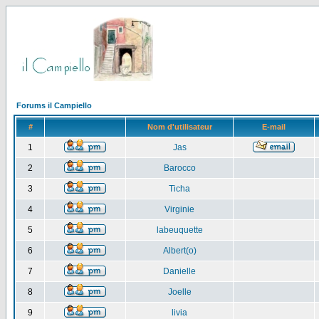
Forums il Campiello
#
Nom d'utilisateur
E-mail
1
Jas
2
Barocco
3
Ticha
4
Virginie
5
labeuquette
6
Albert(o)
7
Danielle
8
Joelle
9
livia