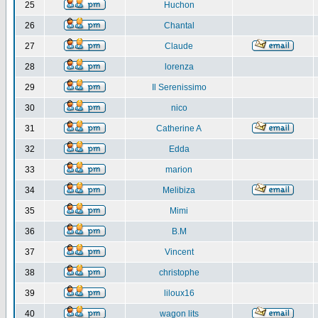
25
Huchon
26
Chantal
27
Claude
28
lorenza
29
Il Serenissimo
30
nico
31
Catherine A
32
Edda
33
marion
34
Melibiza
35
Mimi
36
B.M
37
Vincent
38
christophe
39
liloux16
40
wagon lits