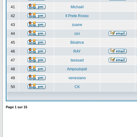
41
Michaël
42
Il Prete Rosso
43
zuane
44
cici
45
Béatrice
46
RAY
47
tassuad
48
Ampoulopié
49
venexiano
50
CK
Page
1
sur
15