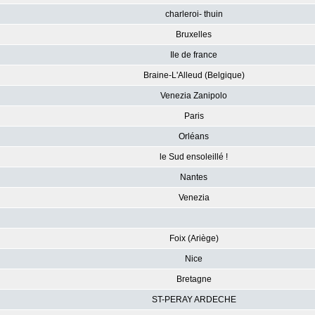
charleroi- thuin
Bruxelles
Ile de france
Braine-L'Alleud (Belgique)
Venezia Zanipolo
Paris
Orléans
le Sud ensoleillé !
Nantes
Venezia
Foix (Ariège)
Nice
Bretagne
ST-PERAY ARDECHE