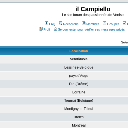
il Campiello
Le site forum des passionnés de Venise
FAQ
Recherche
Membres
Groupes
Profil
Se connecter pour vérifier ses messages privés
Sélec
Localisation
Vendômois
Lessines-Belgique
pays d'Auge
Die (Drôme)
Lorraine
Tournai (Belgique)
Montigny-le-Tilleul
Breizh
Montréal