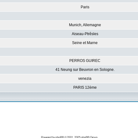
Paris
Munich, Allemagne
Aiseau-Ptrêsles
Seine et Marne
PERROS GUIREC
41 Neung sur Beuvron en Sologne.
venezia
PARIS 12ème
Powered by
phpBB
© 2001, 2005 phpBB Group