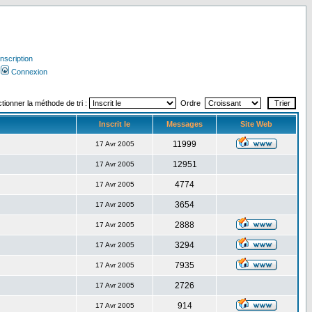
Inscription
Connexion
tionner la méthode de tri :
Ordre
Inscrit le
Messages
Site Web
11999
17 Avr 2005
12951
17 Avr 2005
4774
17 Avr 2005
3654
17 Avr 2005
2888
17 Avr 2005
3294
17 Avr 2005
7935
17 Avr 2005
2726
17 Avr 2005
914
17 Avr 2005