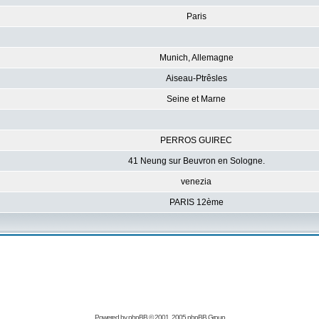
Paris
Munich, Allemagne
Aiseau-Ptrêsles
Seine et Marne
PERROS GUIREC
41 Neung sur Beuvron en Sologne.
venezia
PARIS 12ème
Powered by
phpBB
© 2001, 2005 phpBB Group