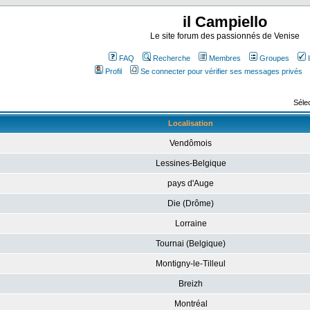
il Campiello
Le site forum des passionnés de Venise
FAQ
Recherche
Membres
Groupes
Profil
Se connecter pour vérifier ses messages privés
Sélec
Localisation
Vendômois
Lessines-Belgique
pays d'Auge
Die (Drôme)
Lorraine
Tournai (Belgique)
Montigny-le-Tilleul
Breizh
Montréal