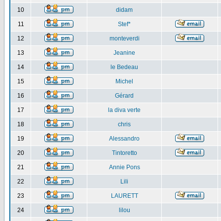
10
didam
11
Stef*
12
monteverdi
13
Jeanine
14
le Bedeau
15
Michel
16
Gérard
17
la diva verte
18
chris
19
Alessandro
20
Tintoretto
21
Annie Pons
22
Lili
23
LAURETT
24
lilou