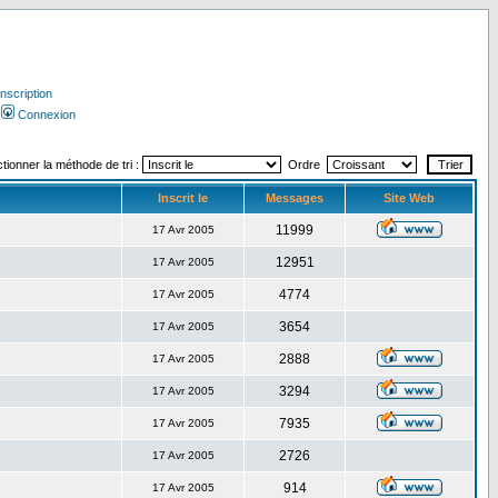
Inscription
Connexion
tionner la méthode de tri :
Ordre
Inscrit le
Messages
Site Web
11999
17 Avr 2005
12951
17 Avr 2005
4774
17 Avr 2005
3654
17 Avr 2005
2888
17 Avr 2005
3294
17 Avr 2005
7935
17 Avr 2005
2726
17 Avr 2005
914
17 Avr 2005