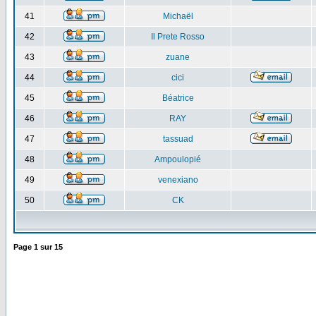
41
Michaël
42
Il Prete Rosso
43
zuane
44
cici
45
Béatrice
46
RAY
47
tassuad
48
Ampoulopié
49
venexiano
50
CK
Page
1
sur
15