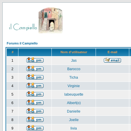
Forums il Campiello
#
Nom d'utilisateur
E-mail
1
Jas
2
Barocco
3
Ticha
4
Virginie
5
labeuquette
6
Albert(o)
7
Danielle
8
Joelle
9
livia