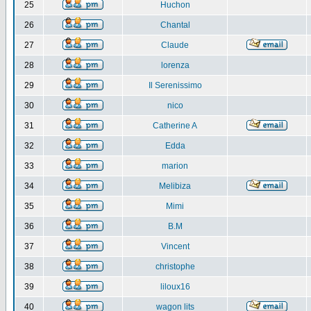
25
Huchon
26
Chantal
27
Claude
28
lorenza
29
Il Serenissimo
30
nico
31
Catherine A
32
Edda
33
marion
34
Melibiza
35
Mimi
36
B.M
37
Vincent
38
christophe
39
liloux16
40
wagon lits