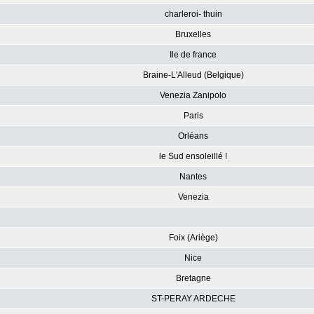
charleroi- thuin
Bruxelles
Ile de france
Braine-L'Alleud (Belgique)
Venezia Zanipolo
Paris
Orléans
le Sud ensoleillé !
Nantes
Venezia
Foix (Ariège)
Nice
Bretagne
ST-PERAY ARDECHE