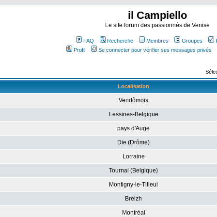
il Campiello
Le site forum des passionnés de Venise
FAQ
Recherche
Membres
Groupes
Profil
Se connecter pour vérifier ses messages privés
Sélec
Localisation
Vendômois
Lessines-Belgique
pays d'Auge
Die (Drôme)
Lorraine
Tournai (Belgique)
Montigny-le-Tilleul
Breizh
Montréal