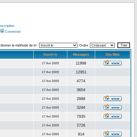
Inscription
Connexion
tionner la méthode de tri :
Ordre
Inscrit le
Messages
Site Web
11998
17 Avr 2005
12951
17 Avr 2005
4774
17 Avr 2005
3654
17 Avr 2005
2888
17 Avr 2005
3294
17 Avr 2005
7935
17 Avr 2005
2726
17 Avr 2005
914
17 Avr 2005