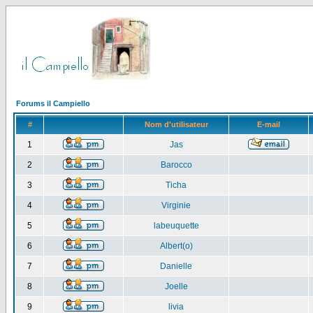
Forums il Campiello
#
Nom d'utilisateur
E-mail
1
Jas
2
Barocco
3
Ticha
4
Virginie
5
labeuquette
6
Albert(o)
7
Danielle
8
Joelle
9
livia