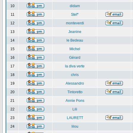
10
didam
11
Stef*
12
monteverdi
13
Jeanine
14
le Bedeau
15
Michel
16
Gérard
17
la diva verte
18
chris
19
Alessandro
20
Tintoretto
21
Annie Pons
22
Lili
23
LAURETT
24
lilou