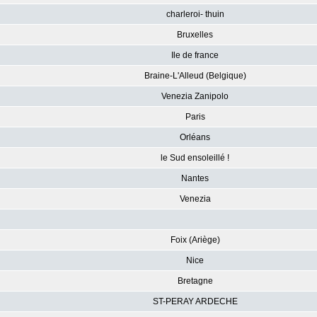
charleroi- thuin
Bruxelles
Ile de france
Braine-L'Alleud (Belgique)
Venezia Zanipolo
Paris
Orléans
le Sud ensoleillé !
Nantes
Venezia
Foix (Ariège)
Nice
Bretagne
ST-PERAY ARDECHE