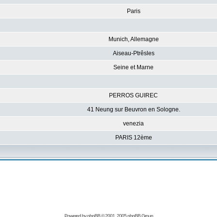
Paris
Munich, Allemagne
Aiseau-Ptrêsles
Seine et Marne
PERROS GUIREC
41 Neung sur Beuvron en Sologne.
venezia
PARIS 12ème
Powered by
phpBB
© 2001, 2005 phpBB Group