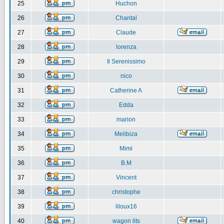
25
Huchon
26
Chantal
27
Claude
28
lorenza
29
Il Serenissimo
30
nico
31
Catherine A
32
Edda
33
marion
34
Melibiza
35
Mimi
36
B.M
37
Vincent
38
christophe
39
liloux16
40
wagon lits