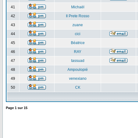
41
Michaël
42
Il Prete Rosso
43
zuane
44
cici
45
Béatrice
46
RAY
47
tassuad
48
Ampoulopié
49
venexiano
50
CK
Page
1
sur
15