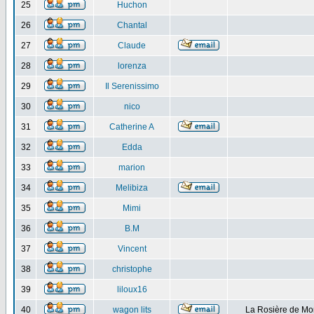
25
Huchon
26
Chantal
27
Claude
28
lorenza
29
Il Serenissimo
30
nico
31
Catherine A
32
Edda
33
marion
34
Melibiza
35
Mimi
36
B.M
37
Vincent
38
christophe
39
liloux16
40
wagon lits
La Rosière de Mo