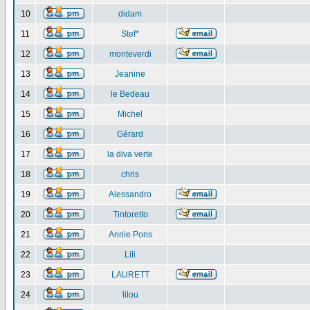
10
didam
11
Stef*
12
monteverdi
13
Jeanine
14
le Bedeau
15
Michel
16
Gérard
17
la diva verte
18
chris
19
Alessandro
20
Tintoretto
21
Annie Pons
22
Lili
23
LAURETT
24
lilou