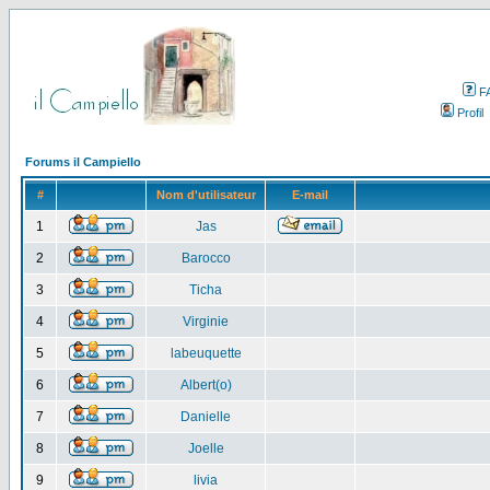
F
Profil
Forums il Campiello
#
Nom d'utilisateur
E-mail
1
Jas
2
Barocco
3
Ticha
4
Virginie
5
labeuquette
6
Albert(o)
7
Danielle
8
Joelle
9
livia