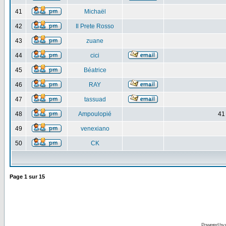
41
Michaël
42
Il Prete Rosso
43
zuane
44
cici
45
Béatrice
46
RAY
47
tassuad
48
Ampoulopié
41
49
venexiano
50
CK
Page
1
sur
15
Powered by