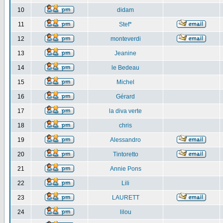
10
didam
11
Stef*
12
monteverdi
13
Jeanine
14
le Bedeau
15
Michel
16
Gérard
17
la diva verte
18
chris
19
Alessandro
20
Tintoretto
21
Annie Pons
22
Lili
23
LAURETT
24
lilou