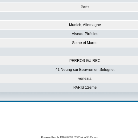
Paris
Munich, Allemagne
Aiseau-Ptrêsles
Seine et Marne
PERROS GUIREC
41 Neung sur Beuvron en Sologne.
venezia
PARIS 12ème
Powered by
phpBB
© 2001, 2005 phpBB Group