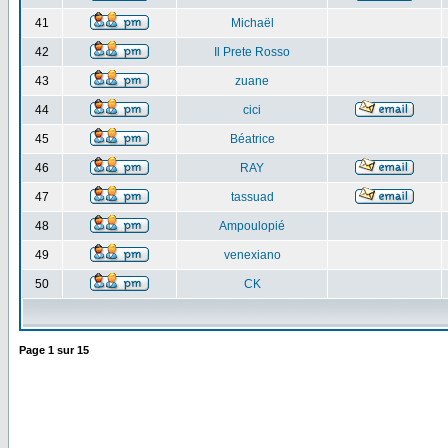
41
Michaël
42
Il Prete Rosso
43
zuane
44
cici
45
Béatrice
46
RAY
47
tassuad
48
Ampoulopié
49
venexiano
50
CK
Page
1
sur
15