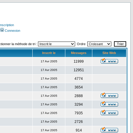
Inscription
Connexion
tionner la méthode de tri :
Ordre
Inscrit le
Messages
Site Web
11999
17 Avr 2005
12951
17 Avr 2005
4774
17 Avr 2005
3654
17 Avr 2005
2888
17 Avr 2005
3294
17 Avr 2005
7935
17 Avr 2005
2726
17 Avr 2005
914
17 Avr 2005