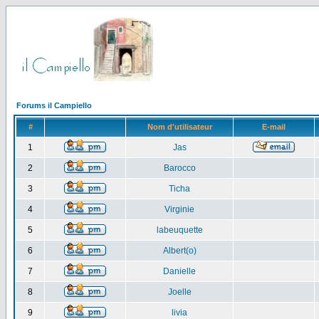
Forums il Campiello
#
Nom d'utilisateur
E-mail
1
Jas
2
Barocco
3
Ticha
4
Virginie
5
labeuquette
6
Albert(o)
7
Danielle
8
Joelle
9
livia