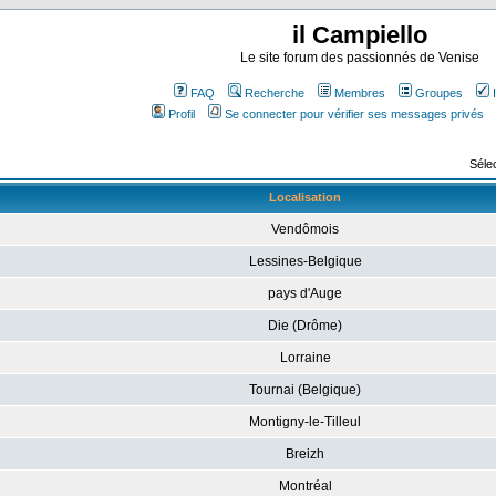
il Campiello
Le site forum des passionnés de Venise
FAQ
Recherche
Membres
Groupes
Profil
Se connecter pour vérifier ses messages privés
Sélec
Localisation
Vendômois
Lessines-Belgique
pays d'Auge
Die (Drôme)
Lorraine
Tournai (Belgique)
Montigny-le-Tilleul
Breizh
Montréal