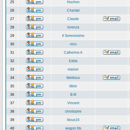
25
Huchon
26
Chantal
27
Claude
28
lorenza
29
Il Serenissimo
30
nico
31
Catherine A
32
Edda
33
marion
34
Melibiza
35
Mimi
36
B.M
37
Vincent
38
christophe
39
liloux16
40
wagon lits