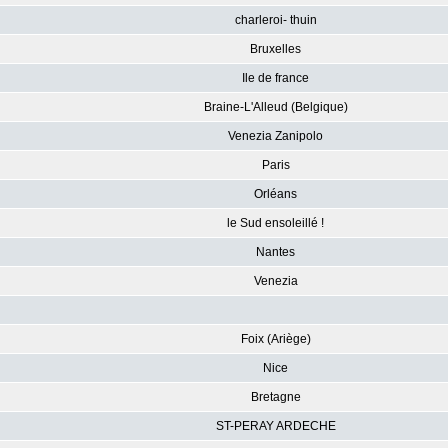
charleroi- thuin
Bruxelles
Ile de france
Braine-L'Alleud (Belgique)
Venezia Zanipolo
Paris
Orléans
le Sud ensoleillé !
Nantes
Venezia
Foix (Ariège)
Nice
Bretagne
ST-PERAY ARDECHE