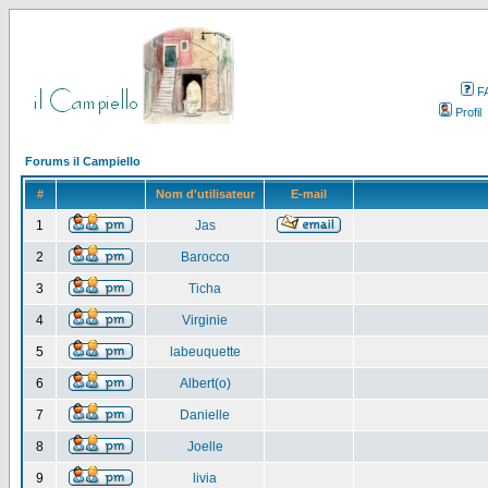
F
Profil
Forums il Campiello
#
Nom d'utilisateur
E-mail
1
Jas
2
Barocco
3
Ticha
4
Virginie
5
labeuquette
6
Albert(o)
7
Danielle
8
Joelle
9
livia