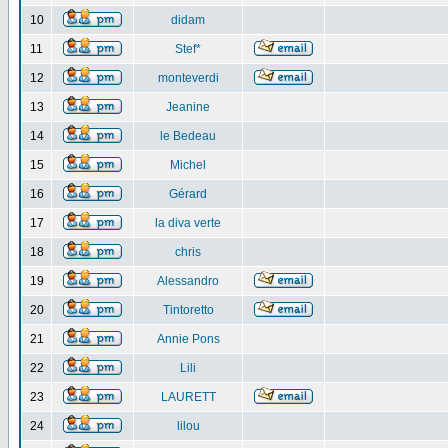
10
didam
11
Stef*
12
monteverdi
13
Jeanine
14
le Bedeau
15
Michel
16
Gérard
17
la diva verte
18
chris
19
Alessandro
20
Tintoretto
21
Annie Pons
22
Lili
23
LAURETT
24
lilou