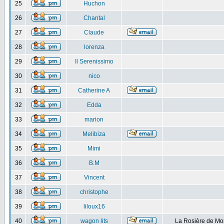
25
Huchon
26
Chantal
27
Claude
28
lorenza
29
Il Serenissimo
30
nico
31
Catherine A
32
Edda
33
marion
34
Melibiza
35
Mimi
36
B.M
37
Vincent
38
christophe
39
liloux16
40
wagon lits
La Rosière de Mo