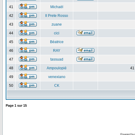
41
Michaël
42
Il Prete Rosso
43
zuane
44
cici
45
Béatrice
46
RAY
47
tassuad
48
Ampoulopié
41
49
venexiano
50
CK
Page
1
sur
15
Powered by