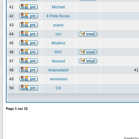
41
Michaël
42
Il Prete Rosso
43
zuane
44
cici
45
Béatrice
46
RAY
47
tassuad
48
Ampoulopié
41
49
venexiano
50
CK
Page
1
sur
15
Powered by