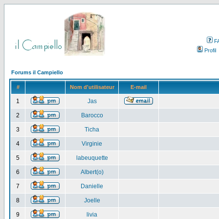
F
Profil
Forums il Campiello
#
Nom d'utilisateur
E-mail
1
Jas
2
Barocco
3
Ticha
4
Virginie
5
labeuquette
6
Albert(o)
7
Danielle
8
Joelle
9
livia