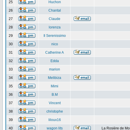
25
Huchon
26
Chantal
27
Claude
28
lorenza
29
Il Serenissimo
30
nico
31
Catherine A
32
Edda
33
marion
34
Melibiza
35
Mimi
36
B.M
37
Vincent
38
christophe
39
liloux16
40
wagon lits
La Rosière de Mo