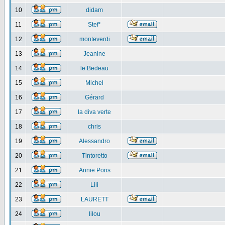
10
didam
11
Stef*
12
monteverdi
13
Jeanine
14
le Bedeau
15
Michel
16
Gérard
17
la diva verte
18
chris
19
Alessandro
20
Tintoretto
21
Annie Pons
22
Lili
23
LAURETT
24
lilou