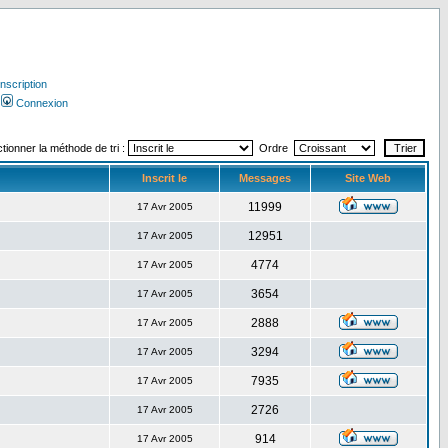
Inscription
Connexion
tionner la méthode de tri :
Ordre
Inscrit le
Messages
Site Web
11999
17 Avr 2005
12951
17 Avr 2005
4774
17 Avr 2005
3654
17 Avr 2005
2888
17 Avr 2005
3294
17 Avr 2005
7935
17 Avr 2005
2726
17 Avr 2005
914
17 Avr 2005