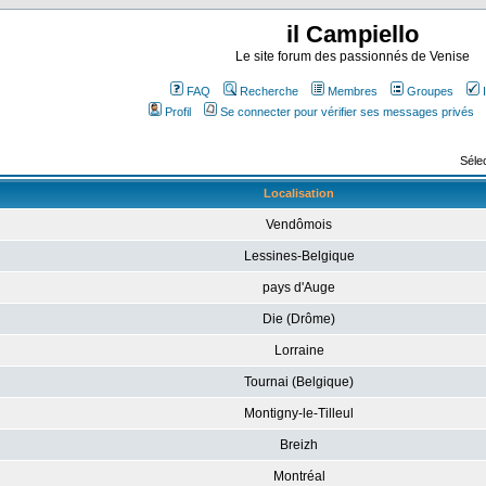
il Campiello
Le site forum des passionnés de Venise
FAQ
Recherche
Membres
Groupes
Profil
Se connecter pour vérifier ses messages privés
Sélec
Localisation
Vendômois
Lessines-Belgique
pays d'Auge
Die (Drôme)
Lorraine
Tournai (Belgique)
Montigny-le-Tilleul
Breizh
Montréal