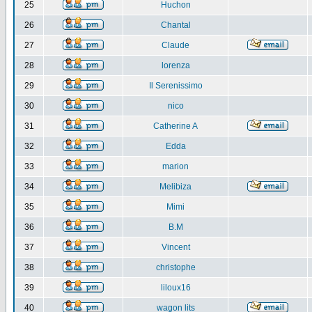
25
Huchon
26
Chantal
27
Claude
28
lorenza
29
Il Serenissimo
30
nico
31
Catherine A
32
Edda
33
marion
34
Melibiza
35
Mimi
36
B.M
37
Vincent
38
christophe
39
liloux16
40
wagon lits