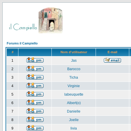
Forums il Campiello
#
Nom d'utilisateur
E-mail
1
Jas
2
Barocco
3
Ticha
4
Virginie
5
labeuquette
6
Albert(o)
7
Danielle
8
Joelle
9
livia