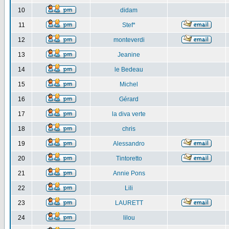
10
didam
11
Stef*
12
monteverdi
13
Jeanine
14
le Bedeau
15
Michel
16
Gérard
17
la diva verte
18
chris
19
Alessandro
20
Tintoretto
21
Annie Pons
22
Lili
23
LAURETT
24
lilou