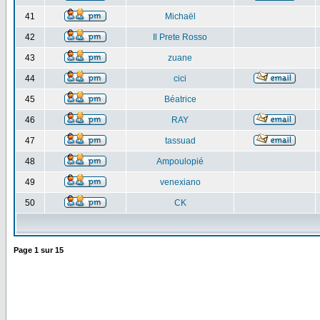
41
Michaël
42
Il Prete Rosso
43
zuane
44
cici
45
Béatrice
46
RAY
47
tassuad
48
Ampoulopié
49
venexiano
50
CK
Page
1
sur
15