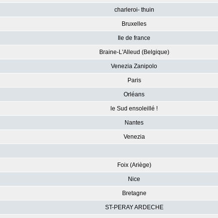
charleroi- thuin
Bruxelles
Ile de france
Braine-L'Alleud (Belgique)
Venezia Zanipolo
Paris
Orléans
le Sud ensoleillé !
Nantes
Venezia
Foix (Ariège)
Nice
Bretagne
ST-PERAY ARDECHE