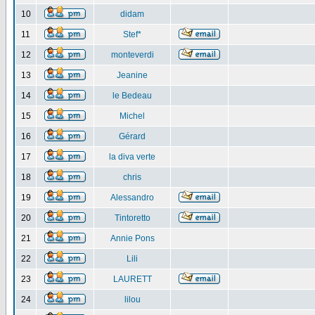
10
didam
11
Stef*
12
monteverdi
13
Jeanine
14
le Bedeau
15
Michel
16
Gérard
17
la diva verte
18
chris
19
Alessandro
20
Tintoretto
21
Annie Pons
22
Lili
23
LAURETT
24
lilou