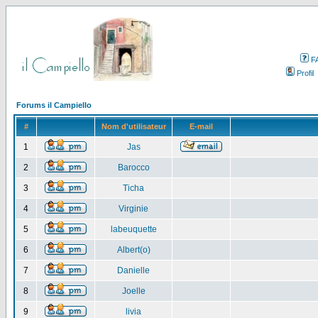
F
Profil
Forums il Campiello
#
Nom d'utilisateur
E-mail
1
Jas
2
Barocco
3
Ticha
4
Virginie
5
labeuquette
6
Albert(o)
7
Danielle
8
Joelle
9
livia