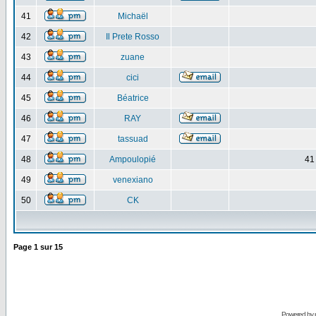
41
Michaël
42
Il Prete Rosso
43
zuane
44
cici
45
Béatrice
46
RAY
47
tassuad
48
Ampoulopié
41
49
venexiano
50
CK
Page
1
sur
15
Powered by