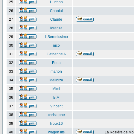
25
Huchon
26
Chantal
27
Claude
28
lorenza
29
Il Serenissimo
30
nico
31
Catherine A
32
Edda
33
marion
34
Melibiza
35
Mimi
36
B.M
37
Vincent
38
christophe
39
liloux16
40
wagon lits
La Rosière de Mo