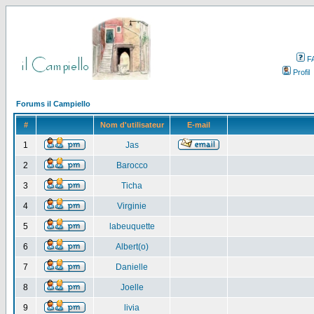
F
Profil
Forums il Campiello
#
Nom d'utilisateur
E-mail
1
Jas
2
Barocco
3
Ticha
4
Virginie
5
labeuquette
6
Albert(o)
7
Danielle
8
Joelle
9
livia