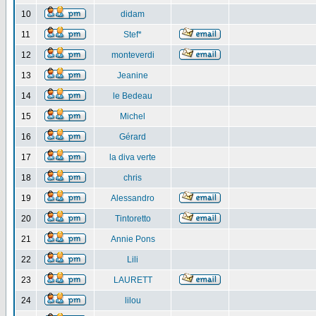
10
didam
11
Stef*
12
monteverdi
13
Jeanine
14
le Bedeau
15
Michel
16
Gérard
17
la diva verte
18
chris
19
Alessandro
20
Tintoretto
21
Annie Pons
22
Lili
23
LAURETT
24
lilou