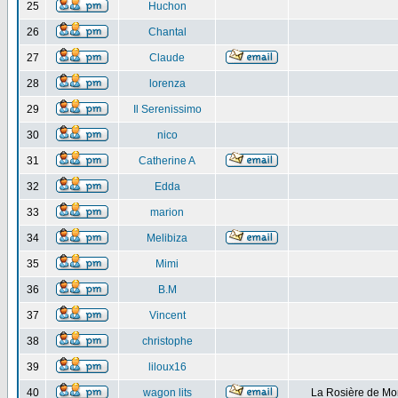
25
Huchon
26
Chantal
27
Claude
28
lorenza
29
Il Serenissimo
30
nico
31
Catherine A
32
Edda
33
marion
34
Melibiza
35
Mimi
36
B.M
37
Vincent
38
christophe
39
liloux16
40
wagon lits
La Rosière de Mo