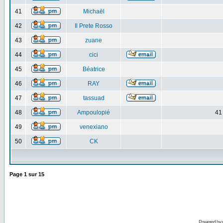
41
Michaël
42
Il Prete Rosso
43
zuane
44
cici
45
Béatrice
46
RAY
47
tassuad
48
Ampoulopié
41
49
venexiano
50
CK
Page
1
sur
15
Powered by