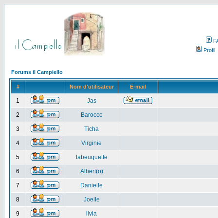
F
Profil
Forums il Campiello
#
Nom d'utilisateur
E-mail
1
Jas
2
Barocco
3
Ticha
4
Virginie
5
labeuquette
6
Albert(o)
7
Danielle
8
Joelle
9
livia