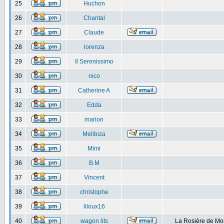
25
Huchon
26
Chantal
27
Claude
28
lorenza
29
Il Serenissimo
30
nico
31
Catherine A
32
Edda
33
marion
34
Melibiza
35
Mimi
36
B.M
37
Vincent
38
christophe
39
liloux16
40
wagon lits
La Rosière de Mo