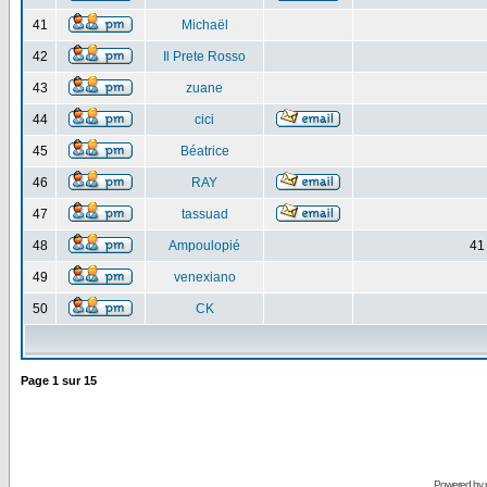
41
Michaël
42
Il Prete Rosso
43
zuane
44
cici
45
Béatrice
46
RAY
47
tassuad
48
Ampoulopié
41
49
venexiano
50
CK
Page
1
sur
15
Powered by