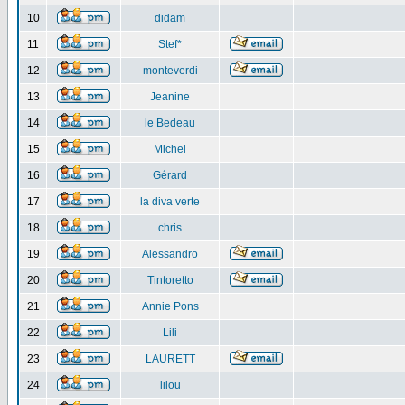
10
didam
11
Stef*
12
monteverdi
13
Jeanine
14
le Bedeau
15
Michel
16
Gérard
17
la diva verte
18
chris
19
Alessandro
20
Tintoretto
21
Annie Pons
22
Lili
23
LAURETT
24
lilou