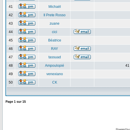
41
Michaël
42
Il Prete Rosso
43
zuane
44
cici
45
Béatrice
46
RAY
47
tassuad
48
Ampoulopié
41
49
venexiano
50
CK
Page
1
sur
15
Powered by