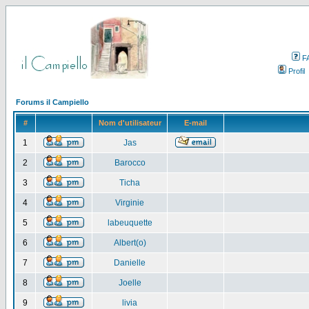
F
Profil
Forums il Campiello
#
Nom d'utilisateur
E-mail
1
Jas
2
Barocco
3
Ticha
4
Virginie
5
labeuquette
6
Albert(o)
7
Danielle
8
Joelle
9
livia