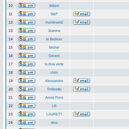
10
didam
11
Stef*
12
monteverdi
13
Jeanine
14
le Bedeau
15
Michel
16
Gérard
17
la diva verte
18
chris
19
Alessandro
20
Tintoretto
21
Annie Pons
22
Lili
23
LAURETT
24
lilou