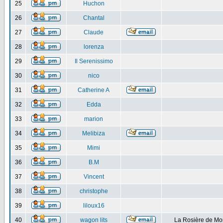
25
Huchon
26
Chantal
27
Claude
28
lorenza
29
Il Serenissimo
30
nico
31
Catherine A
32
Edda
33
marion
34
Melibiza
35
Mimi
36
B.M
37
Vincent
38
christophe
39
liloux16
40
wagon lits
La Rosière de Mo