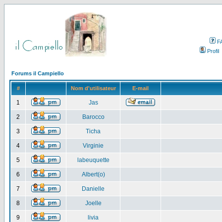
F
Profil
Forums il Campiello
#
Nom d'utilisateur
E-mail
1
Jas
2
Barocco
3
Ticha
4
Virginie
5
labeuquette
6
Albert(o)
7
Danielle
8
Joelle
9
livia