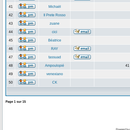
41
Michaël
42
Il Prete Rosso
43
zuane
44
cici
45
Béatrice
46
RAY
47
tassuad
48
Ampoulopié
41
49
venexiano
50
CK
Page
1
sur
15
Powered by