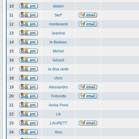
10
didam
11
Stef*
12
monteverdi
13
Jeanine
14
le Bedeau
15
Michel
16
Gérard
17
la diva verte
18
chris
19
Alessandro
20
Tintoretto
21
Annie Pons
22
Lili
23
LAURETT
24
lilou