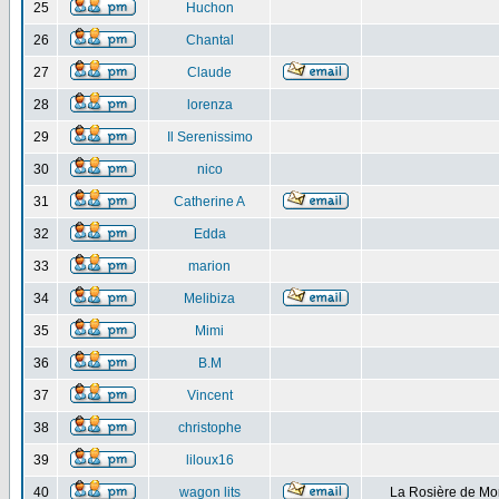
25
Huchon
26
Chantal
27
Claude
28
lorenza
29
Il Serenissimo
30
nico
31
Catherine A
32
Edda
33
marion
34
Melibiza
35
Mimi
36
B.M
37
Vincent
38
christophe
39
liloux16
40
wagon lits
La Rosière de Mo