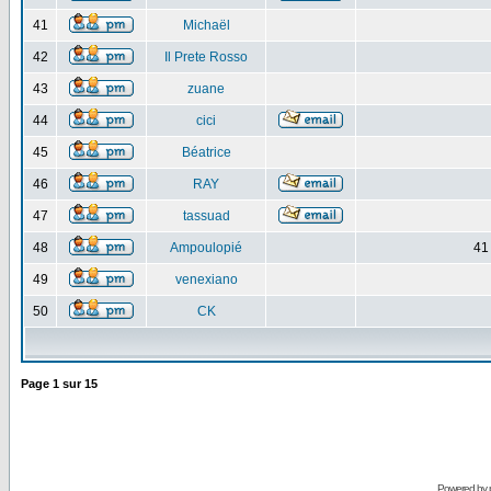
41
Michaël
42
Il Prete Rosso
43
zuane
44
cici
45
Béatrice
46
RAY
47
tassuad
48
Ampoulopié
41
49
venexiano
50
CK
Page
1
sur
15
Powered by