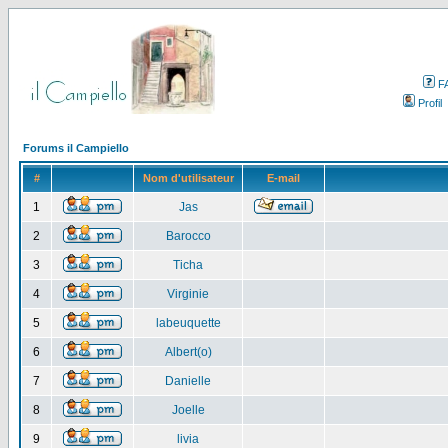
F
Profil
Forums il Campiello
#
Nom d'utilisateur
E-mail
1
Jas
2
Barocco
3
Ticha
4
Virginie
5
labeuquette
6
Albert(o)
7
Danielle
8
Joelle
9
livia