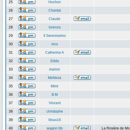
25
Huchon
26
Chantal
27
Claude
28
lorenza
29
Il Serenissimo
30
nico
31
Catherine A
32
Edda
33
marion
34
Melibiza
35
Mimi
36
B.M
37
Vincent
38
christophe
39
liloux16
40
wagon lits
La Rosière de Mo