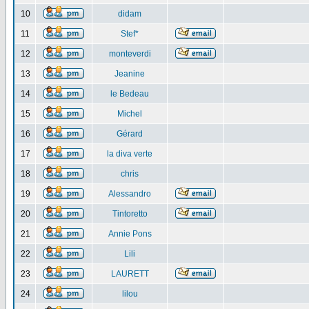
10
didam
11
Stef*
12
monteverdi
13
Jeanine
14
le Bedeau
15
Michel
16
Gérard
17
la diva verte
18
chris
19
Alessandro
20
Tintoretto
21
Annie Pons
22
Lili
23
LAURETT
24
lilou