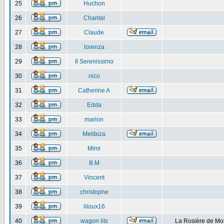
25
Huchon
26
Chantal
27
Claude
28
lorenza
29
Il Serenissimo
30
nico
31
Catherine A
32
Edda
33
marion
34
Melibiza
35
Mimi
36
B.M
37
Vincent
38
christophe
39
liloux16
40
wagon lits
La Rosière de Mo