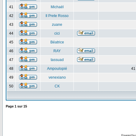
41
Michaël
42
Il Prete Rosso
43
zuane
44
cici
45
Béatrice
46
RAY
47
tassuad
48
Ampoulopié
41
49
venexiano
50
CK
Page
1
sur
15
Powered by