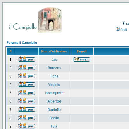
F
Profil
Forums il Campiello
#
Nom d'utilisateur
E-mail
1
Jas
2
Barocco
3
Ticha
4
Virginie
5
labeuquette
6
Albert(o)
7
Danielle
8
Joelle
9
livia