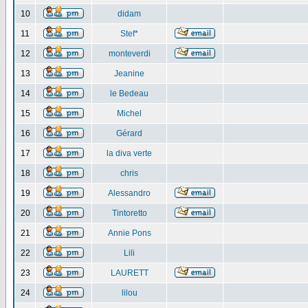
10
didam
11
Stef*
12
monteverdi
13
Jeanine
14
le Bedeau
15
Michel
16
Gérard
17
la diva verte
18
chris
19
Alessandro
20
Tintoretto
21
Annie Pons
22
Lili
23
LAURETT
24
lilou