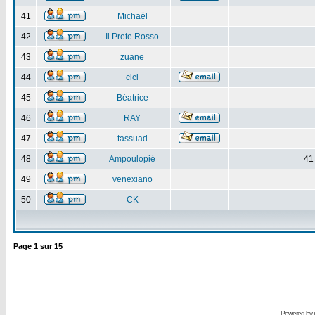
41
Michaël
42
Il Prete Rosso
43
zuane
44
cici
45
Béatrice
46
RAY
47
tassuad
48
Ampoulopié
41
49
venexiano
50
CK
Page
1
sur
15
Powered by