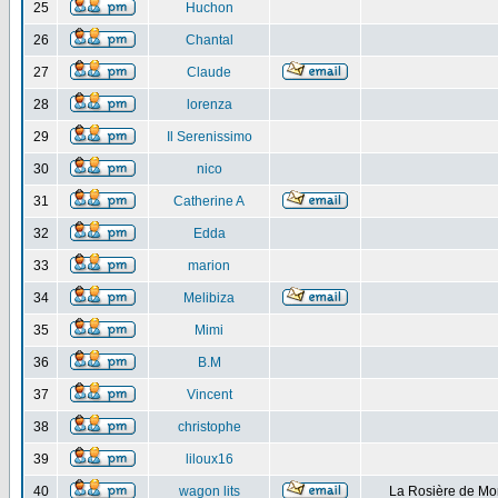
25
Huchon
26
Chantal
27
Claude
28
lorenza
29
Il Serenissimo
30
nico
31
Catherine A
32
Edda
33
marion
34
Melibiza
35
Mimi
36
B.M
37
Vincent
38
christophe
39
liloux16
40
wagon lits
La Rosière de Mo