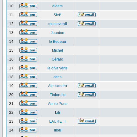
10
didam
11
Stef*
12
monteverdi
13
Jeanine
14
le Bedeau
15
Michel
16
Gérard
17
la diva verte
18
chris
19
Alessandro
20
Tintoretto
21
Annie Pons
22
Lili
23
LAURETT
24
lilou