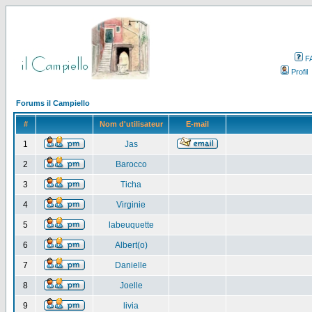
F
Profil
Forums il Campiello
#
Nom d'utilisateur
E-mail
1
Jas
2
Barocco
3
Ticha
4
Virginie
5
labeuquette
6
Albert(o)
7
Danielle
8
Joelle
9
livia