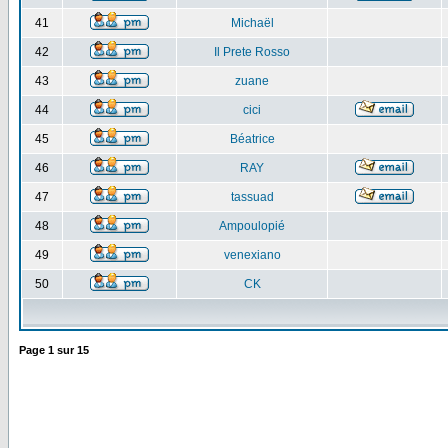
41
Michaël
42
Il Prete Rosso
43
zuane
44
cici
45
Béatrice
46
RAY
47
tassuad
48
Ampoulopié
49
venexiano
50
CK
Page
1
sur
15