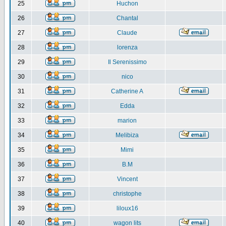
25
Huchon
26
Chantal
27
Claude
28
lorenza
29
Il Serenissimo
30
nico
31
Catherine A
32
Edda
33
marion
34
Melibiza
35
Mimi
36
B.M
37
Vincent
38
christophe
39
liloux16
40
wagon lits