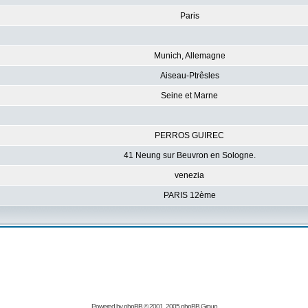
Paris
Munich, Allemagne
Aiseau-Ptrêsles
Seine et Marne
PERROS GUIREC
41 Neung sur Beuvron en Sologne.
venezia
PARIS 12ème
Powered by
phpBB
© 2001, 2005 phpBB Group