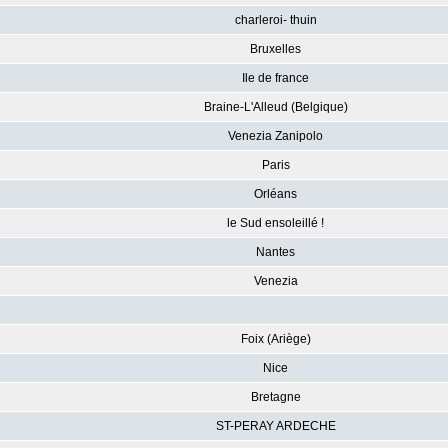
charleroi- thuin
Bruxelles
Ile de france
Braine-L'Alleud (Belgique)
Venezia Zanipolo
Paris
Orléans
le Sud ensoleillé !
Nantes
Venezia
Foix (Ariège)
Nice
Bretagne
ST-PERAY ARDECHE