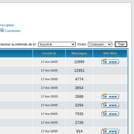
Inscription
Connexion
tionner la méthode de tri :
Ordre
Inscrit le
Messages
Site Web
11999
17 Avr 2005
12951
17 Avr 2005
4774
17 Avr 2005
3654
17 Avr 2005
2888
17 Avr 2005
3294
17 Avr 2005
7935
17 Avr 2005
2726
17 Avr 2005
914
17 Avr 2005