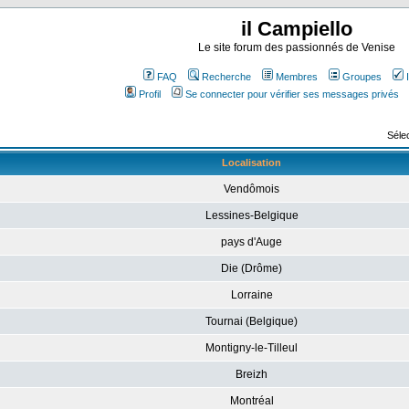
il Campiello
Le site forum des passionnés de Venise
FAQ
Recherche
Membres
Groupes
Profil
Se connecter pour vérifier ses messages privés
Sélec
Localisation
Vendômois
Lessines-Belgique
pays d'Auge
Die (Drôme)
Lorraine
Tournai (Belgique)
Montigny-le-Tilleul
Breizh
Montréal