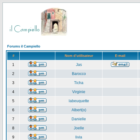
Forums il Campiello
#
Nom d'utilisateur
E-mail
1
Jas
2
Barocco
3
Ticha
4
Virginie
5
labeuquette
6
Albert(o)
7
Danielle
8
Joelle
9
livia