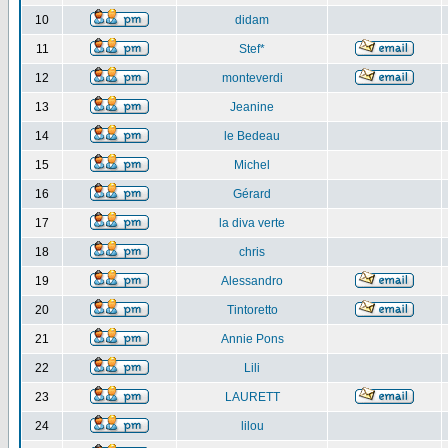
10
didam
11
Stef*
12
monteverdi
13
Jeanine
14
le Bedeau
15
Michel
16
Gérard
17
la diva verte
18
chris
19
Alessandro
20
Tintoretto
21
Annie Pons
22
Lili
23
LAURETT
24
lilou