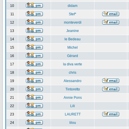
10
didam
11
Stef*
12
monteverdi
13
Jeanine
14
le Bedeau
15
Michel
16
Gérard
17
la diva verte
18
chris
19
Alessandro
20
Tintoretto
21
Annie Pons
22
Lili
23
LAURETT
24
lilou