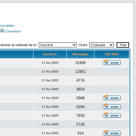
Inscription
Connexion
tionner la méthode de tri :
Ordre
Inscrit le
Messages
Site Web
11999
17 Avr 2005
12951
17 Avr 2005
4774
17 Avr 2005
3654
17 Avr 2005
2888
17 Avr 2005
3294
17 Avr 2005
7935
17 Avr 2005
2726
17 Avr 2005
914
17 Avr 2005