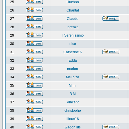
25
Huchon
26
Chantal
27
Claude
28
lorenza
29
Il Serenissimo
30
nico
31
Catherine A
32
Edda
33
marion
34
Melibiza
35
Mimi
36
B.M
37
Vincent
38
christophe
39
liloux16
40
wagon lits