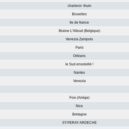
charleroi- thuin
Bruxelles
Ile de france
Braine-L'Alleud (Belgique)
Venezia Zanipolo
Paris
Orléans
le Sud ensoleillé !
Nantes
Venezia
Foix (Ariège)
Nice
Bretagne
ST-PERAY ARDECHE