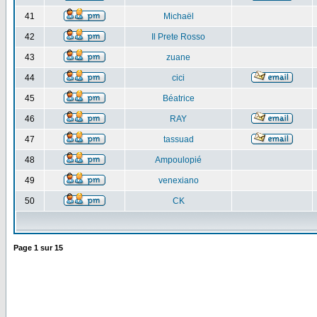
41
Michaël
42
Il Prete Rosso
43
zuane
44
cici
45
Béatrice
46
RAY
47
tassuad
48
Ampoulopié
49
venexiano
50
CK
Page
1
sur
15