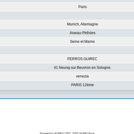
Paris
Munich, Allemagne
Aiseau-Ptrêsles
Seine et Marne
PERROS GUIREC
41 Neung sur Beuvron en Sologne.
venezia
PARIS 12ème
Powered by
phpBB
© 2001, 2005 phpBB Group