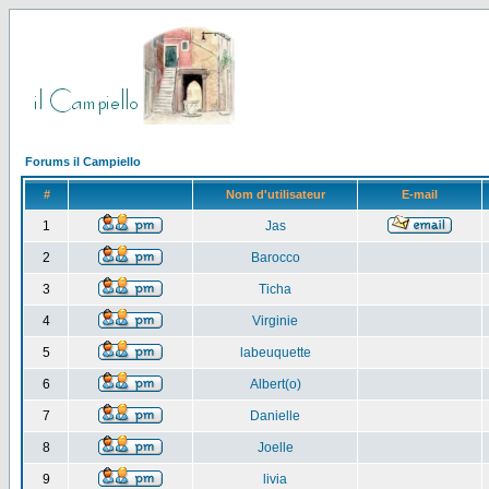
Forums il Campiello
#
Nom d'utilisateur
E-mail
1
Jas
2
Barocco
3
Ticha
4
Virginie
5
labeuquette
6
Albert(o)
7
Danielle
8
Joelle
9
livia