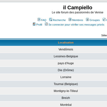
il Campiello
Le site forum des passionnés de Venise
FAQ
Recherche
Membres
Groupes
Profil
Se connecter pour vérifier ses messages privés
Sélec
Localisation
Vendômois
Lessines-Belgique
pays d'Auge
Die (Drôme)
Lorraine
Tournai (Belgique)
Montigny-le-Tilleul
Breizh
Montréal