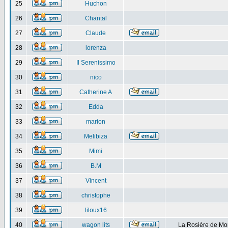
25
Huchon
26
Chantal
27
Claude
28
lorenza
29
Il Serenissimo
30
nico
31
Catherine A
32
Edda
33
marion
34
Melibiza
35
Mimi
36
B.M
37
Vincent
38
christophe
39
liloux16
40
wagon lits
La Rosière de Mo