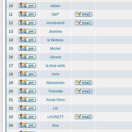
10
didam
11
Stef*
12
monteverdi
13
Jeanine
14
le Bedeau
15
Michel
16
Gérard
17
la diva verte
18
chris
19
Alessandro
20
Tintoretto
21
Annie Pons
22
Lili
23
LAURETT
24
lilou