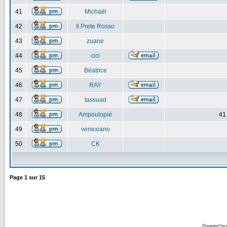
41
Michaël
42
Il Prete Rosso
43
zuane
44
cici
45
Béatrice
46
RAY
47
tassuad
48
Ampoulopié
41
49
venexiano
50
CK
Page
1
sur
15
Powered by