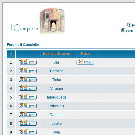
F
Profil
Forums il Campiello
#
Nom d'utilisateur
E-mail
1
Jas
2
Barocco
3
Ticha
4
Virginie
5
labeuquette
6
Albert(o)
7
Danielle
8
Joelle
9
livia