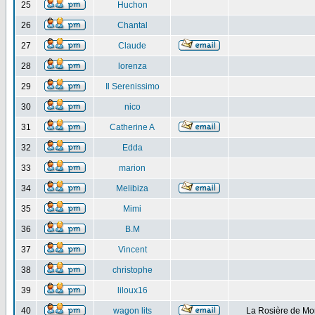
25
Huchon
26
Chantal
27
Claude
28
lorenza
29
Il Serenissimo
30
nico
31
Catherine A
32
Edda
33
marion
34
Melibiza
35
Mimi
36
B.M
37
Vincent
38
christophe
39
liloux16
40
wagon lits
La Rosière de Mo