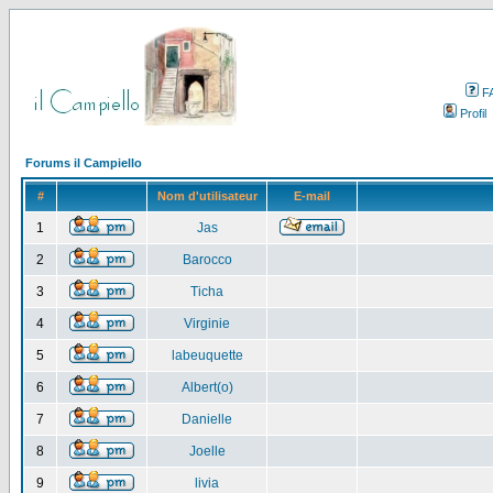
F
Profil
Forums il Campiello
#
Nom d'utilisateur
E-mail
1
Jas
2
Barocco
3
Ticha
4
Virginie
5
labeuquette
6
Albert(o)
7
Danielle
8
Joelle
9
livia