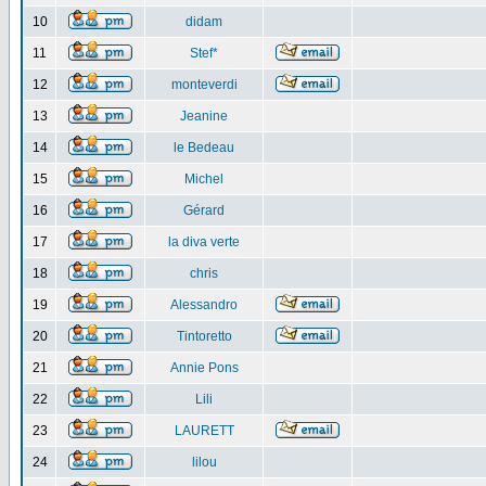
10
didam
11
Stef*
12
monteverdi
13
Jeanine
14
le Bedeau
15
Michel
16
Gérard
17
la diva verte
18
chris
19
Alessandro
20
Tintoretto
21
Annie Pons
22
Lili
23
LAURETT
24
lilou