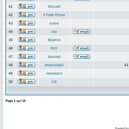
41
Michaël
42
Il Prete Rosso
43
zuane
44
cici
45
Béatrice
46
RAY
47
tassuad
48
Ampoulopié
41
49
venexiano
50
CK
Page
1
sur
15
Powered by