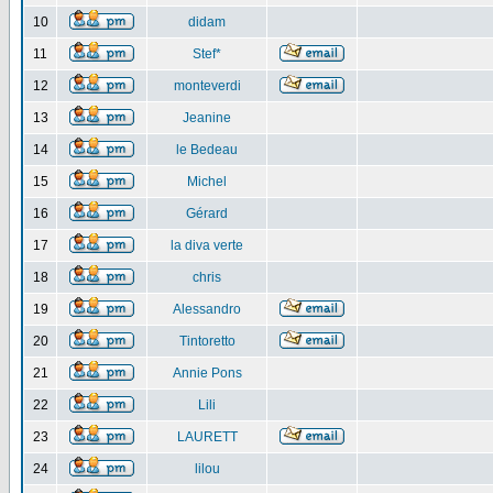
10
didam
11
Stef*
12
monteverdi
13
Jeanine
14
le Bedeau
15
Michel
16
Gérard
17
la diva verte
18
chris
19
Alessandro
20
Tintoretto
21
Annie Pons
22
Lili
23
LAURETT
24
lilou