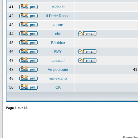
41
Michaël
42
Il Prete Rosso
43
zuane
44
cici
45
Béatrice
46
RAY
47
tassuad
48
Ampoulopié
41
49
venexiano
50
CK
Page
1
sur
15
Powered by