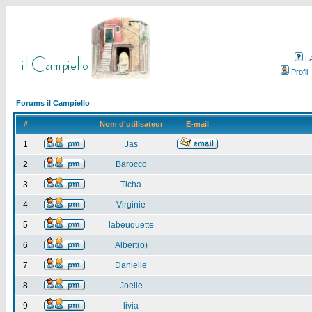
F
Profil
Forums il Campiello
#
Nom d'utilisateur
E-mail
1
Jas
2
Barocco
3
Ticha
4
Virginie
5
labeuquette
6
Albert(o)
7
Danielle
8
Joelle
9
livia