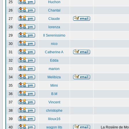
25
Huchon
26
Chantal
27
Claude
28
lorenza
29
Il Serenissimo
30
nico
31
Catherine A
32
Edda
33
marion
34
Melibiza
35
Mimi
36
B.M
37
Vincent
38
christophe
39
liloux16
40
wagon lits
La Rosière de Mo