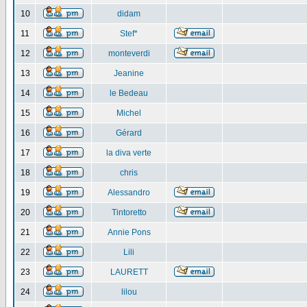
10
didam
11
Stef*
12
monteverdi
13
Jeanine
14
le Bedeau
15
Michel
16
Gérard
17
la diva verte
18
chris
19
Alessandro
20
Tintoretto
21
Annie Pons
22
Lili
23
LAURETT
24
lilou