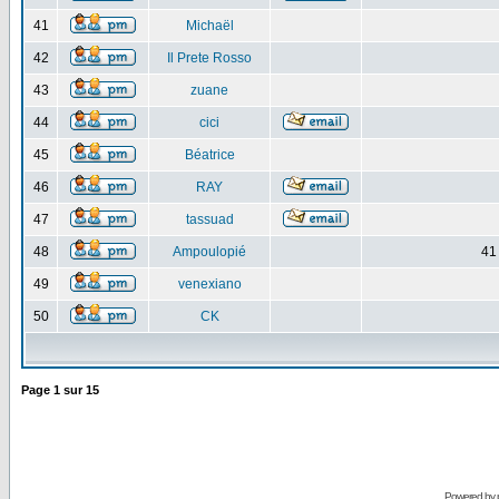
41
Michaël
42
Il Prete Rosso
43
zuane
44
cici
45
Béatrice
46
RAY
47
tassuad
48
Ampoulopié
41
49
venexiano
50
CK
Page
1
sur
15
Powered by