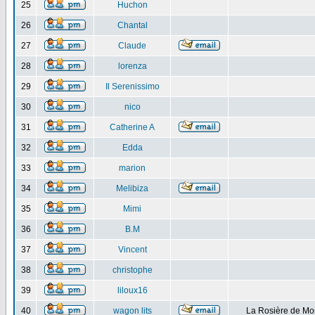
25
Huchon
26
Chantal
27
Claude
28
lorenza
29
Il Serenissimo
30
nico
31
Catherine A
32
Edda
33
marion
34
Melibiza
35
Mimi
36
B.M
37
Vincent
38
christophe
39
liloux16
40
wagon lits
La Rosière de Mo