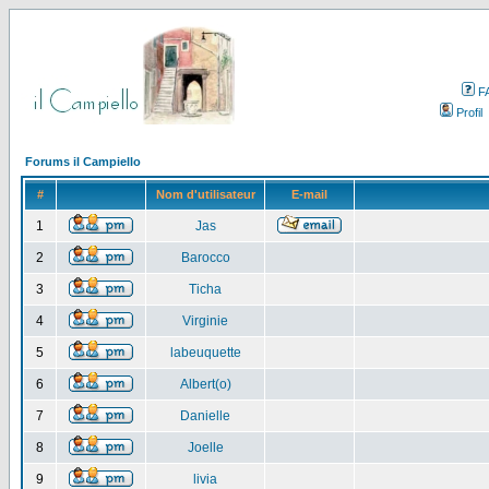
F
Profil
Forums il Campiello
#
Nom d'utilisateur
E-mail
1
Jas
2
Barocco
3
Ticha
4
Virginie
5
labeuquette
6
Albert(o)
7
Danielle
8
Joelle
9
livia