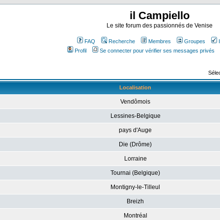
il Campiello
Le site forum des passionnés de Venise
FAQ
Recherche
Membres
Groupes
Profil
Se connecter pour vérifier ses messages privés
Sélec
Localisation
Vendômois
Lessines-Belgique
pays d'Auge
Die (Drôme)
Lorraine
Tournai (Belgique)
Montigny-le-Tilleul
Breizh
Montréal