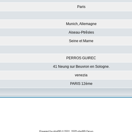
Paris
Munich, Allemagne
Aiseau-Ptrêsles
Seine et Marne
PERROS GUIREC
41 Neung sur Beuvron en Sologne.
venezia
PARIS 12ème
Powered by
phpBB
© 2001, 2005 phpBB Group