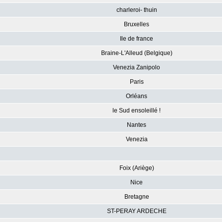
charleroi- thuin
Bruxelles
Ile de france
Braine-L'Alleud (Belgique)
Venezia Zanipolo
Paris
Orléans
le Sud ensoleillé !
Nantes
Venezia
Foix (Ariège)
Nice
Bretagne
ST-PERAY ARDECHE