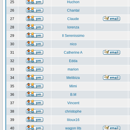
25
Huchon
26
Chantal
27
Claude
28
lorenza
29
Il Serenissimo
30
nico
31
Catherine A
32
Edda
33
marion
34
Melibiza
35
Mimi
36
B.M
37
Vincent
38
christophe
39
liloux16
40
wagon lits