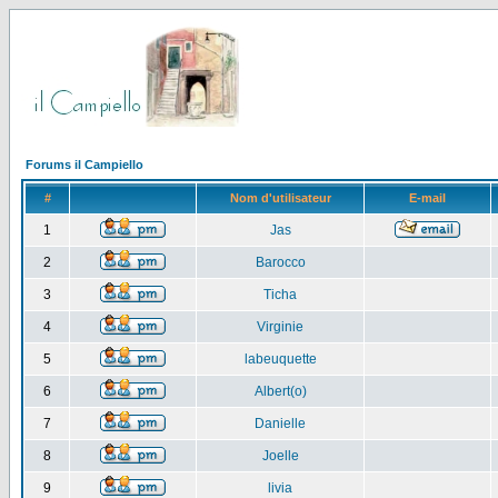
Forums il Campiello
#
Nom d'utilisateur
E-mail
1
Jas
2
Barocco
3
Ticha
4
Virginie
5
labeuquette
6
Albert(o)
7
Danielle
8
Joelle
9
livia