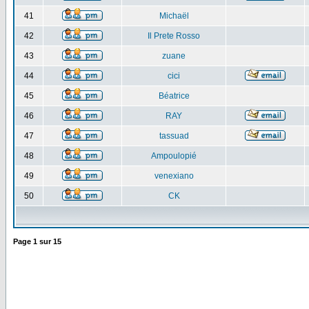
41
Michaël
42
Il Prete Rosso
43
zuane
44
cici
45
Béatrice
46
RAY
47
tassuad
48
Ampoulopié
49
venexiano
50
CK
Page
1
sur
15