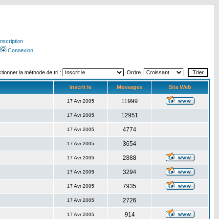
Inscription
Connexion
tionner la méthode de tri :
Ordre
Inscrit le
Messages
Site Web
11999
17 Avr 2005
12951
17 Avr 2005
4774
17 Avr 2005
3654
17 Avr 2005
2888
17 Avr 2005
3294
17 Avr 2005
7935
17 Avr 2005
2726
17 Avr 2005
914
17 Avr 2005