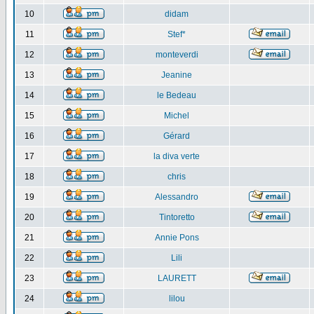
10
didam
11
Stef*
12
monteverdi
13
Jeanine
14
le Bedeau
15
Michel
16
Gérard
17
la diva verte
18
chris
19
Alessandro
20
Tintoretto
21
Annie Pons
22
Lili
23
LAURETT
24
lilou