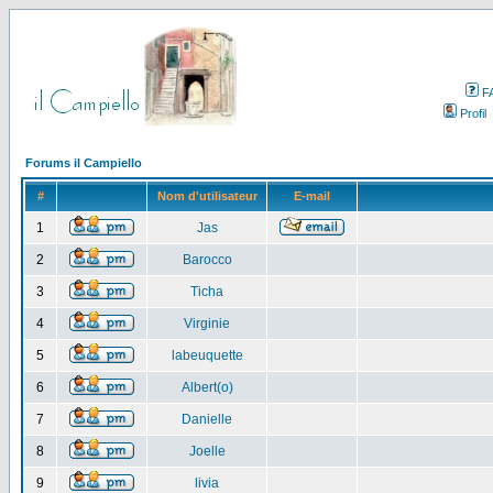
F
Profil
Forums il Campiello
#
Nom d'utilisateur
E-mail
1
Jas
2
Barocco
3
Ticha
4
Virginie
5
labeuquette
6
Albert(o)
7
Danielle
8
Joelle
9
livia