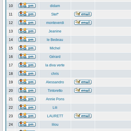
10
didam
11
Stef*
12
monteverdi
13
Jeanine
14
le Bedeau
15
Michel
16
Gérard
17
la diva verte
18
chris
19
Alessandro
20
Tintoretto
21
Annie Pons
22
Lili
23
LAURETT
24
lilou