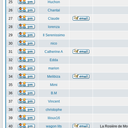
25
Huchon
26
Chantal
27
Claude
28
lorenza
29
Il Serenissimo
30
nico
31
Catherine A
32
Edda
33
marion
34
Melibiza
35
Mimi
36
B.M
37
Vincent
38
christophe
39
liloux16
40
wagon lits
La Rosière de Mo