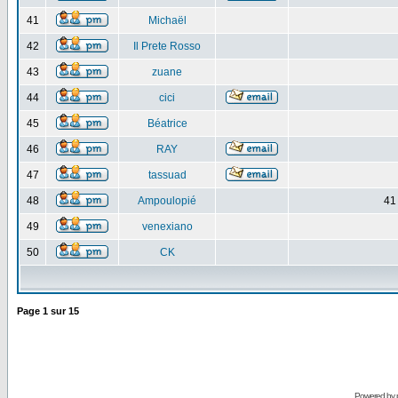
41
Michaël
42
Il Prete Rosso
43
zuane
44
cici
45
Béatrice
46
RAY
47
tassuad
48
Ampoulopié
41
49
venexiano
50
CK
Page
1
sur
15
Powered by