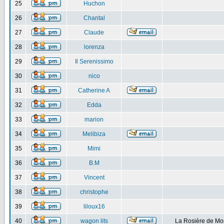
25
Huchon
26
Chantal
27
Claude
28
lorenza
29
Il Serenissimo
30
nico
31
Catherine A
32
Edda
33
marion
34
Melibiza
35
Mimi
36
B.M
37
Vincent
38
christophe
39
liloux16
40
wagon lits
La Rosière de Mo