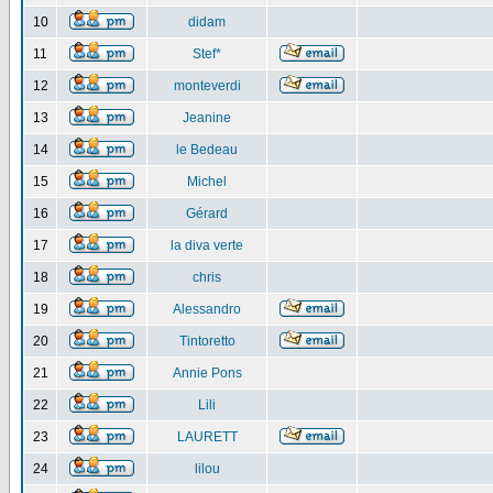
10
didam
11
Stef*
12
monteverdi
13
Jeanine
14
le Bedeau
15
Michel
16
Gérard
17
la diva verte
18
chris
19
Alessandro
20
Tintoretto
21
Annie Pons
22
Lili
23
LAURETT
24
lilou