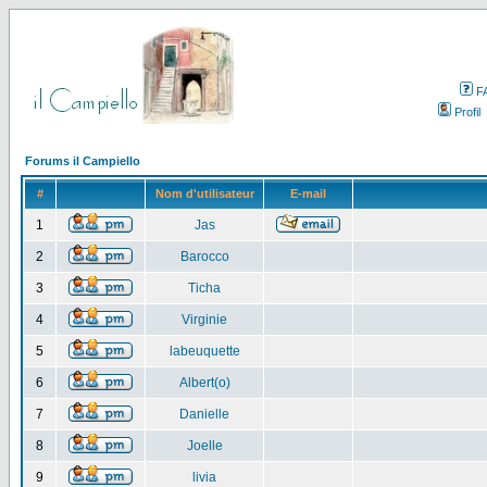
F
Profil
Forums il Campiello
#
Nom d'utilisateur
E-mail
1
Jas
2
Barocco
3
Ticha
4
Virginie
5
labeuquette
6
Albert(o)
7
Danielle
8
Joelle
9
livia