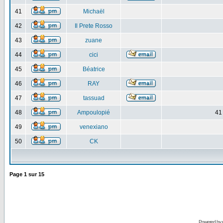
41
Michaël
42
Il Prete Rosso
43
zuane
44
cici
45
Béatrice
46
RAY
47
tassuad
48
Ampoulopié
41
49
venexiano
50
CK
Page
1
sur
15
Powered by