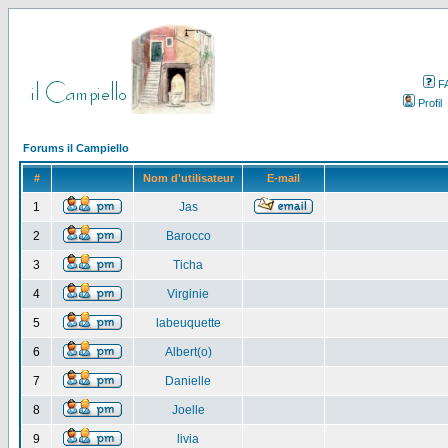
F
Profil
Forums il Campiello
#
Nom d'utilisateur
E-mail
1
Jas
2
Barocco
3
Ticha
4
Virginie
5
labeuquette
6
Albert(o)
7
Danielle
8
Joelle
9
livia