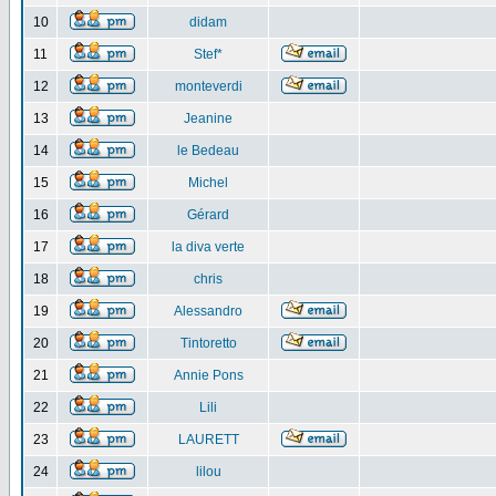
10
didam
11
Stef*
12
monteverdi
13
Jeanine
14
le Bedeau
15
Michel
16
Gérard
17
la diva verte
18
chris
19
Alessandro
20
Tintoretto
21
Annie Pons
22
Lili
23
LAURETT
24
lilou