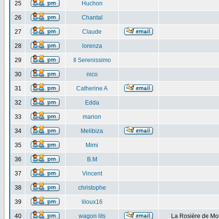
25
Huchon
26
Chantal
27
Claude
28
lorenza
29
Il Serenissimo
30
nico
31
Catherine A
32
Edda
33
marion
34
Melibiza
35
Mimi
36
B.M
37
Vincent
38
christophe
39
liloux16
40
wagon lits
La Rosière de Mo