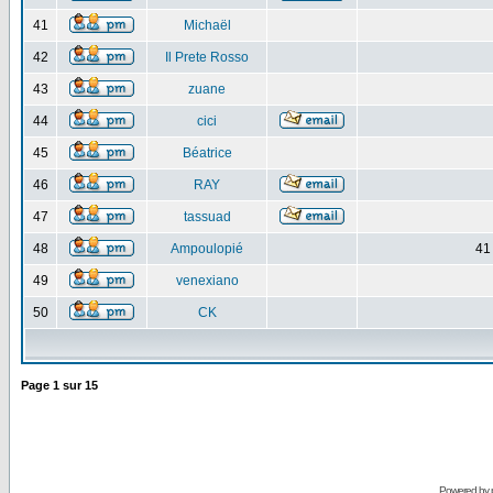
41
Michaël
42
Il Prete Rosso
43
zuane
44
cici
45
Béatrice
46
RAY
47
tassuad
48
Ampoulopié
41
49
venexiano
50
CK
Page
1
sur
15
Powered by